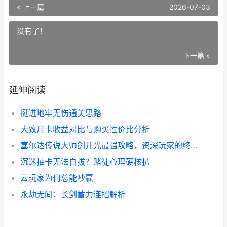
« 上一篇
2026-07-03
没有了！
下一篇 »
延伸阅读
挺进地牢无伤通关思路
大致月卡收益对比与购买性价比分析
塞尔达传说大师剑开光最强攻略，资深玩家的终极心法
沉迷抽卡无法自拔？赌徒心理硬核扒
云玩家为何总能吵赢
永劫无间：长剑蓄力连招解析