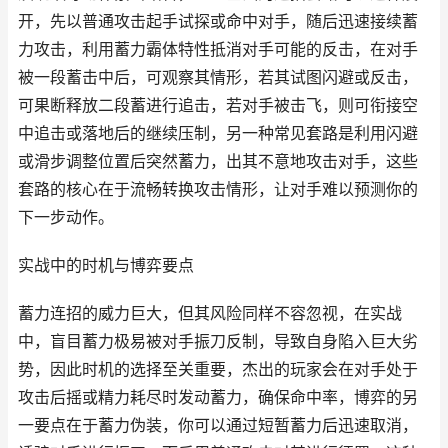
开，先以普通攻击起手试探或命中对手，随后迅速接续蓄
力攻击，利用蓄力霸体特性抵消对手可能的反击，在对手
被一段蓄击中后，可观察其情形，若其试图闪避或反击，
可果断释放二段蓄进行追击，若对手被击飞，则可衔接空
中追击或落地后的继续压制，另一种常见套路是利用闪避
或滑步调整位置后突然蓄力，出其不意地攻击对手，这些
套路的核心在于流畅转换攻击情形，让对手难以预测你的
下一步动作。
实战中的时机与博弈要点
蓄力连招的威力巨大，但其风险同样不容忽视，在实战
中，盲目蓄力极易被对手振刀反制，导致自身陷入巨大劣
势，因此时机的选择至关重要，杰出的玩家会在对手处于
攻击后摇或精力耗尽时发动蓄力，确保命中率，博弈的另
一要点在于蓄力伪装，你可以通过短暂蓄力后迅速取消，