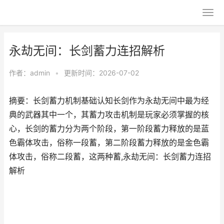
永劫无间：长剑蓄力连招解析
作者：
admin
•
更新时间：2026-07-02
摘要：长剑蓄力机制基础认知长剑作为永劫无间中最为经
典的武器其中一个，其蓄力攻击机制是玩家必须掌握的核
心，长剑的蓄力分为两个阶段，第一阶段蓄力释放的是蓝
色霸体攻击，俗称一段蓄，第二阶段蓄力释放的是金色霸
体攻击，俗称二段蓄，这两种蓄,永劫无间：长剑蓄力连招
解析