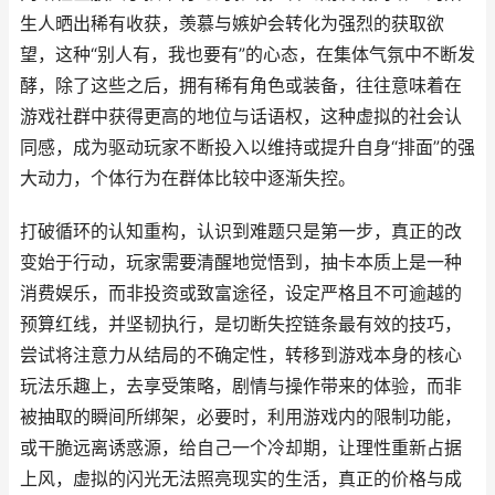
生人晒出稀有收获，羡慕与嫉妒会转化为强烈的获取欲
望，这种“别人有，我也要有”的心态，在集体气氛中不断发
酵，除了这些之后，拥有稀有角色或装备，往往意味着在
游戏社群中获得更高的地位与话语权，这种虚拟的社会认
同感，成为驱动玩家不断投入以维持或提升自身“排面”的强
大动力，个体行为在群体比较中逐渐失控。
打破循环的认知重构，认识到难题只是第一步，真正的改
变始于行动，玩家需要清醒地觉悟到，抽卡本质上是一种
消费娱乐，而非投资或致富途径，设定严格且不可逾越的
预算红线，并坚韧执行，是切断失控链条最有效的技巧，
尝试将注意力从结局的不确定性，转移到游戏本身的核心
玩法乐趣上，去享受策略，剧情与操作带来的体验，而非
被抽取的瞬间所绑架，必要时，利用游戏内的限制功能，
或干脆远离诱惑源，给自己一个冷却期，让理性重新占据
上风，虚拟的闪光无法照亮现实的生活，真正的价格与成