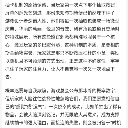
抽卡机制的原始诱惑，当玩家第一次点下那个抽取按钮，
屏幕闪烁光芒划过，那份未知与期待便已悄然埋下种子，
游戏设计者深谙人性，他们将每一次抽取包装成一场微型
庆典，华丽的动画，悦耳的音效，稀有角色或道具登场时
的特殊展示，所有这些感官刺激都精准地服务于一个核
心，激发玩家的多巴胺分泌，这种机制的本质，是变相的
斯金纳箱实验，玩家就是那只不断按压杠杆的小鼠，奖励
以随机且不可预测的方式出现，正是这种不确定性，牢牢
抓住了玩家的注意力，让人不自觉地一次又一次地点下
去。
概率迷雾与自我欺骗，游戏总会公布那冰冷的概率数字，
但玩家的大脑往往选择性地忽略它们，我们更愿意相信自
己的“感觉”或“运气”，一次侥幸的成功，比如单抽出了稀有
物品，会被大脑深刻铭记，并无限放大其意义，成为支撑
继续抽卡的强大理由，而接连的失败，则会被归咎于“时机