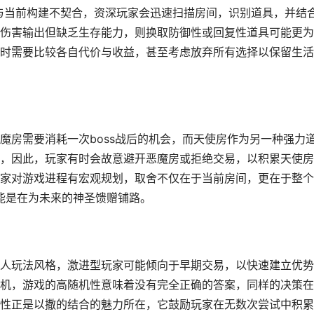
与当前构建不契合，资深玩家会迅速扫描房间，识别道具，并结
伤害输出但缺乏生存能力，则换取防御性或回复性道具可能更为
时需要比较各自代价与收益，甚至考虑放弃所有选择以保留生活
魔房需要消耗一次boss战后的机会，而天使房作为另一种强力
，因此，玩家有时会故意避开恶魔房或拒绝交易，以积累天使房
家对游戏进程有宏观规划，取舍不仅在于当前房间，更在于整个
可能是在为未来的神圣馈赠铺路。
人玩法风格，激进型玩家可能倾向于早期交易，以快速建立优势
机，游戏的高随机性意味着没有完全正确的答案，同样的决策在
性正是以撒的结合的魅力所在，它鼓励玩家在无数次尝试中积累