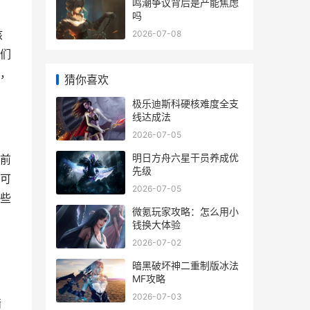
鸣潮争议背后是产能焦虑
吗
核
2026-07-08
们
，
猜你喜欢
极乐迪斯科硬核难度全支
线达成法
2026-07-05
明日方舟六星干员养成优
前
先级
可
2026-07-05
些
微氪玩家攻略：怎么用小
，
钱换大体验
2026-07-02
暗黑破坏神二重制版冰法
MF攻略
2026-07-03
暗