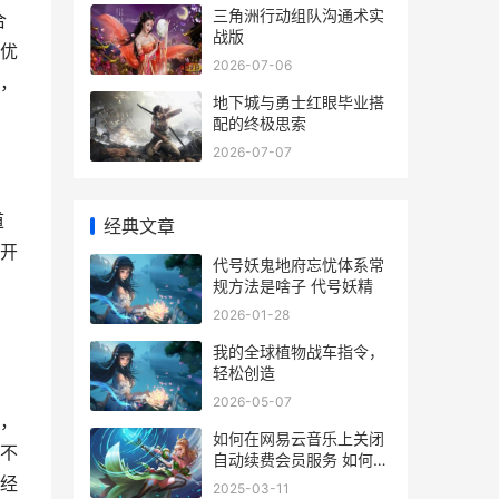
三角洲行动组队沟通术实
合
战版
优
2026-07-06
，
地下城与勇士红眼毕业搭
配的终极思索
2026-07-07
道
经典文章
开
代号妖鬼地府忘忧体系常
规方法是啥子 代号妖精
2026-01-28
我的全球植物战车指令，
轻松创造
2026-05-07
，
如何在网易云音乐上关闭
不
自动续费会员服务 如何在
网易云音乐下载音乐
经
2025-03-11