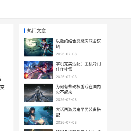
热门文章
以撒的结合恶魔房取舍逻
辑
2026-07-08
掌机完美适配：主机冷门
佳作排雷
2026-07-08
后
为何有些硬核游戏在国内
变
火不起来
2026-07-08
大话西游男鬼平民装备搭
配
2026-07-08