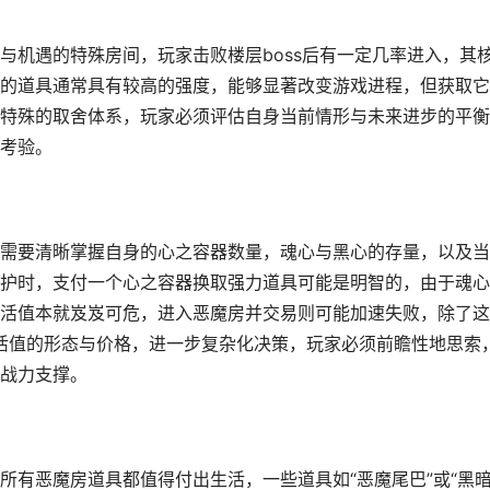
与机遇的特殊房间，玩家击败楼层boss后有一定几率进入，其
的道具通常具有较高的强度，能够显著改变游戏进程，但获取它
特殊的取舍体系，玩家必须评估自身当前情形与未来进步的平衡
考验。
需要清晰掌握自身的心之容器数量，魂心与黑心的存量，以及当
护时，支付一个心之容器换取强力道具可能是明智的，由于魂心
活值本就岌岌可危，进入恶魔房并交易则可能加速失败，除了这
生活值的形态与价格，进一步复杂化决策，玩家必须前瞻性地思索
战力支撑。
所有恶魔房道具都值得付出生活，一些道具如“恶魔尾巴”或“黑