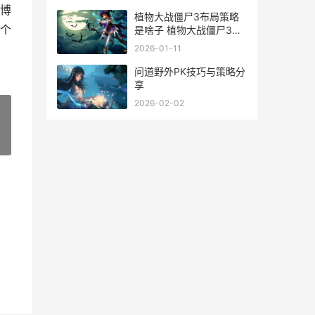
博
植物大战僵尸3布局策略
个
是啥子 植物大战僵尸3下
载
2026-01-11
问道野外PK技巧与策略分
享
2026-02-02
»