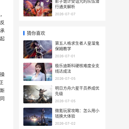
影子诡计受诅咒的队伍潜
行通关解析
，
2026-07-07
反
承
猜你喜欢
起
第五人格求生者人皇溜鬼
保姆教学
2026-07-01
极乐迪斯科硬核难度全支
线达成法
操
2026-07-05
正
明日方舟六星干员养成优
斯
先级
同
2026-07-05
微氪玩家攻略：怎么用小
钱换大体验
2026-07-02