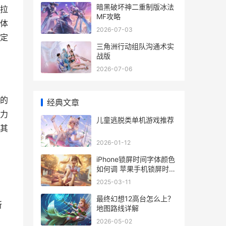
暗黑破坏神二重制版冰法
拉
MF攻略
体
2026-07-03
定
三角洲行动组队沟通术实
战版
2026-07-06
的
经典文章
力
儿童逃脱类单机游戏推荐
其
2026-01-12
iPhone锁屏时间字体颜色
如何调 苹果手机锁屏时间
字体大小能设置吗
2025-03-11
最终幻想12高台怎么上？
所
地图路线详解
2026-05-02