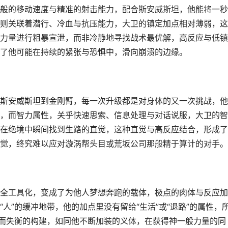
般的移动速度与精准的射击能力，配合斯安威斯坦，他能将一秒
则关联着潜行、冷血与抗压能力，大卫的镇定加点相对薄弱，这
力量进行粗暴宣泄，而非冷静地寻找战术最优解，高反应与低镇
了他可能在持续的紧张与恐惧中，滑向崩溃的边缘。
斯安威斯坦到金刚臂，每一次升级都是对身体的又一次挑战，他
，而智力属性，关乎快速思索、信息处理与对话说服，大卫的智
在绝境中瞬间找到生路的直觉，这种直觉与高反应结合，形成了
觉，终究难以应对漩涡帮头目或荒坂公司那般精于算计的对手。
全工具化，变成了为他人梦想奔跑的载体，极点的肉体与反应加
人”的缓冲地带，他的加点里没有留给“生活”或“退路”的属性，
点而失衡的构建，如同他不断加装的义体，在获得神一般力量的同