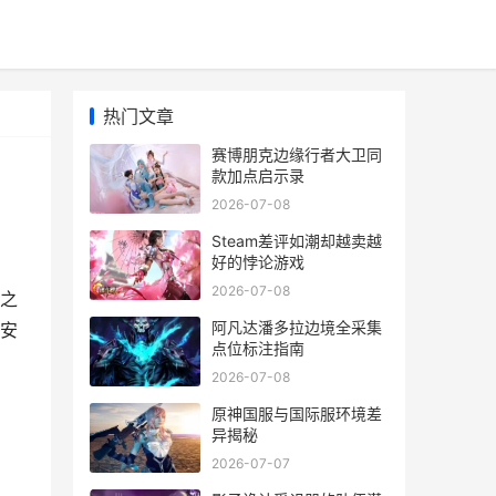
热门文章
赛博朋克边缘行者大卫同
款加点启示录
2026-07-08
Steam差评如潮却越卖越
好的悖论游戏
2026-07-08
之
阿凡达潘多拉边境全采集
安
点位标注指南
2026-07-08
原神国服与国际服环境差
异揭秘
2026-07-07