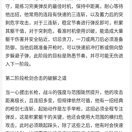
守，是练习完美弹反的最佳时机，保持中距离，耐心等待
他出招，他常用的连段有快速的三连斩，以及蓄力后的突
刺危字攻击，对于三连斩，稳定节奏进行弹反即可，积累
其躯干值，对于突刺危，看准时机使用识破，能造成大量
躯干伤害并安全贴近，切忌贪刀，一刀或两刀后必须准备
防御，当他后跳准备开枪时，可以快速前冲打断或侧向垫
步躲避子弹，此阶段的目标是熟悉节奏，并尽可能无伤进
入下一阶段。
第二阶段枪剑合击的破解之道
当一心拔出长枪，战斗的强度与范围陡然提升，他的攻击
距离极长，且连招多变，但规律依然可循，他有一招经典
的枪剑七连斩，起始动作是左手举枪，这招必须全程专注
弹反，这是积累躯干的关键，他还会使用大范围的横扫危
攻击，此时必须跳起踩头，除了这些之后，他有时会快速