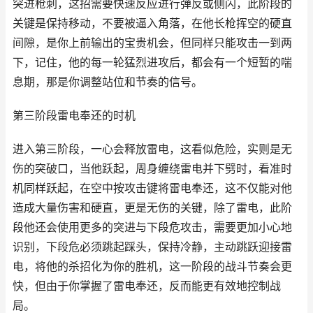
突进枪刺，这招需要快速反应进行弹反或侧闪，此阶段的
关键是保持移动，不要被逼入角落，在他长枪挥空的硬直
间隙，是你上前输出的宝贵机会，但同样只能攻击一到两
下，记住，他的每一轮猛烈进攻后，都会有一个短暂的喘
息期，那是你调整站位和节奏的信号。
第三阶段雷电奉还的时机
进入第三阶段，一心会释放雷电，这看似危险，实则是无
伤的突破口，当他跃起，周身缠绕雷电并下劈时，看准时
机同样跃起，在空中按攻击键将雷电奉还，这不仅能对他
造成大量伤害和硬直，更是无伤的关键，除了雷电，此阶
段他还会使用更多的突进与下段危攻击，需要更加小心地
识别，下段危必须跳起踩头，保持冷静，主动跳跃迎接雷
电，将他的杀招化为你的胜机，这一阶段的战斗节奏会更
快，但由于你掌握了雷电奉还，反而能更有效地控制战
局。