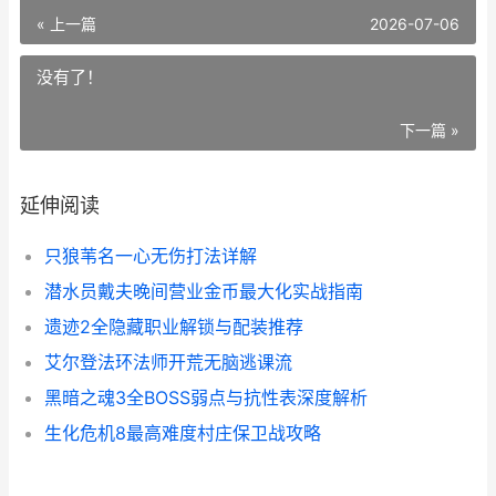
« 上一篇
2026-07-06
没有了！
下一篇 »
延伸阅读
只狼苇名一心无伤打法详解
潜水员戴夫晚间营业金币最大化实战指南
遗迹2全隐藏职业解锁与配装推荐
艾尔登法环法师开荒无脑逃课流
黑暗之魂3全BOSS弱点与抗性表深度解析
生化危机8最高难度村庄保卫战攻略