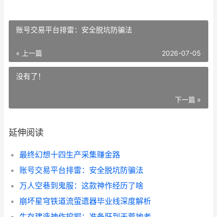
账号交易平台排雷：安全脱坑防骗法
« 上一篇
2026-07-05
没有了！
下一篇 »
延伸阅读
最终幻想十四生产采集赚金路
账号交易平台排雷：安全脱坑防骗法
万人空巷到鬼服：这款神作经历了啥
崩坏星穹铁道流萤遗器毕业线深度解析
生存建造神作挖掘：准备肝到天荒地老