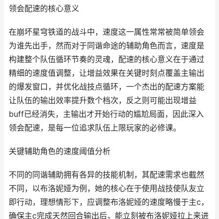
领会配速的核心意义
在崩坏星穹铁道的战斗中，速度这一属性常常被简单领会
为谁先出手，然而对于同谐命途的辅助角色而言，速度是
构建整个队伍循环节奏的灵魂，配速的核心意义在于通过
精细的速度值调整，让增益效果在关键时刻点覆盖主输出
的爆发窗口，并优化战技点循环，一个杰出的配速方案能
让队伍的输出效率提升数个档次，反之则可能出现增益
buff已经消失，主输出才开始行动的尴尬局面，因此深入
领会配速，是每一位追求队伍上限玩家的必修课。
关键辅助角色的速度阈值分析
不同的同谐辅助拥有各异的技能机制，其配速需求也截然
不同，以布洛妮娅为例，她的核心在于使用战技使队友立
即行动，理想情形下，应调整布洛妮娅的速度略慢于主c，
确保主c完成天然回合输出后，能立刻被布洛妮娅拉上来进