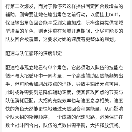
行第二次爆发，而对于像停云这样提供固定回合数增益的
辅助，则需要让她在输出角色之前行动，以便挂上buff，
保证输出角色回合能享受到完整加成，阮梅这类提供领域
型增益的角色，则更注重在领域开启期间，让尽可能多的
队友回合被覆盖，这要求对她的速度有更整体的规划。
配速与队伍循环的深度绑定
配速绝非孤立地看待单个角色，它必须融入队伍的技能点
循环与大招循环中一同考量，一个高速辅助固然能频繁出
手，但可能会加剧战技点的消耗，导致主输出无点可用，
此时或许需要刻意降低辅助速度，使其普攻回点的节奏与
队伍消耗匹配，大招的充能效率也与速度息息相关，速度
快的角色天然能更快地通过天然回合积累能量，从而影响
全队大招的衔接顺序，一个成熟的配速思路，必须保证在
数个战斗回合内，队伍的点数供需平衡，大招释放流畅。