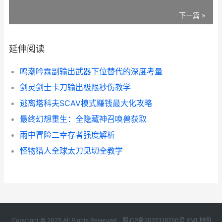
下一篇 »
延伸阅读
鸣潮吟霖副输出武器下位替代的深度考量
剑灵剑士卡刀输出极限秒伤教学
逃离塔科夫SCAV模式赚钱最大化攻略
最终幻想重生：全隐藏神召唤兽获取
雨中冒险二幸存者强度解析
怪物猎人全球太刀见切全教学
Copyright © 2025 All Rights Reserved.
蜀ICP备2025118250号
XML地图