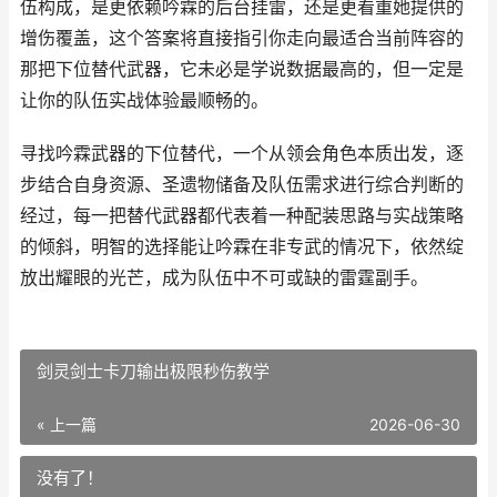
伍构成，是更依赖吟霖的后台挂雷，还是更看重她提供的
增伤覆盖，这个答案将直接指引你走向最适合当前阵容的
那把下位替代武器，它未必是学说数据最高的，但一定是
让你的队伍实战体验最顺畅的。
寻找吟霖武器的下位替代，一个从领会角色本质出发，逐
步结合自身资源、圣遗物储备及队伍需求进行综合判断的
经过，每一把替代武器都代表着一种配装思路与实战策略
的倾斜，明智的选择能让吟霖在非专武的情况下，依然绽
放出耀眼的光芒，成为队伍中不可或缺的雷霆副手。
剑灵剑士卡刀输出极限秒伤教学
« 上一篇
2026-06-30
没有了！