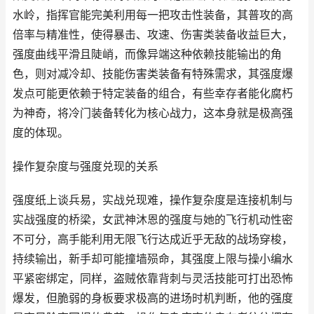
水岭，指挥官能完美利用每一把攻击性装备，其普攻的高
倍率与精准性，使得暴击、攻速、伤害类装备收益巨大，
强度曲线平滑且陡峭，而像异端这种依赖技能输出的角
色，则对减冷却、技能伤害类装备有特殊需求，其强度爆
发点可能更依赖于特定装备的组合，有些幸存者能化腐朽
为神奇，将冷门装备转化为核心战力，这本身就是极高强
度的体现。
操作复杂度与强度兑现的关系
强度纸上谈兵易，实战兑现难，操作复杂度是连接机制与
实战强度的桥梁，女武神沐恩的强度与她的飞行机动性密
不可分，高手能利用无限飞行达成近乎无敌的战场穿梭，
持续输出，新手却可能撞墙殒命，其强度上限与操小编水
平紧密绑定，同样，盗贼依靠背刺与灵活技能可打出恐怖
爆发，但脆弱的身板要求极高的进场时机判断，他的强度