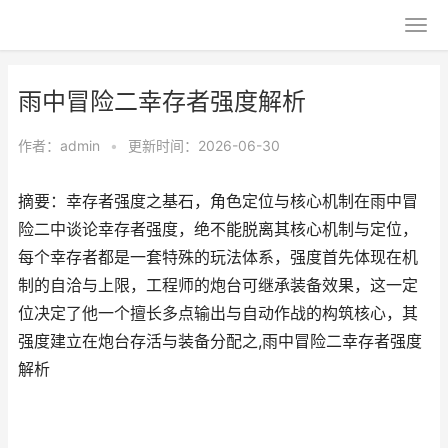
雨中冒险二幸存者强度解析
作者：
admin
•
更新时间：2026-06-30
摘要：幸存者强度之基石，角色定位与核心机制在雨中冒
险二中谈论幸存者强度，绝不能脱离其核心机制与定位，
每个幸存者都是一套特殊的玩法体系，强度首先体现在机
制的自洽与上限，工程师的炮台可继承装备效果，这一定
位决定了他一个擅长多点输出与自动作战的构筑核心，其
强度建立在炮台存活与装备分配之,雨中冒险二幸存者强度
解析