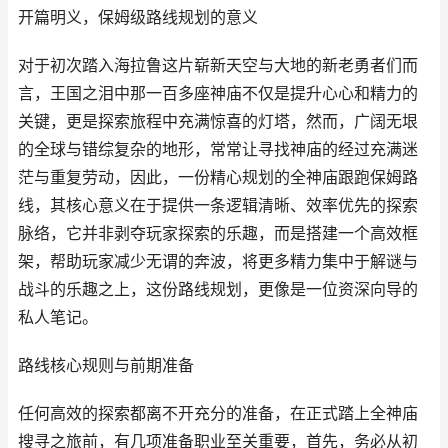
开篇明义，保姆级路线规划的意义
对于初次踏入海拉鲁这片崭新天空与大地的新老勇者们而
言，王国之泪中那一百多座神庙不仅是提升心心和精力的
关键，更是探索旅程中充满惊喜的灯塔，然而，广阔无垠
的全球与错综复杂的地形，常常让寻找神庙的经过充满迷
茫与重复劳动，因此，一份精心规划的全神庙跟跑保姆路
线，其核心意义在于提供一条逻辑清晰、效率优先的探索
脉络，它并非剥夺玩家探索的乐趣，而是搭建一个高效框
架，帮助玩家减少无谓的奔波，将更多精力集中于解谜与
战斗的乐趣之上，这份路线规划，更像是一位资深向导的
私人笔记。
路线核心规则与前期准备
任何高效的探索都离不开充分的准备，在正式踏上全神庙
搜寻之旅前，有几项准备职业至关重要，首先，务必从初