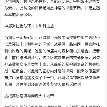
环境相关，解谜风格特殊，且能在此经过中积累不少鱼类
与素材，此阶段的目标是熟悉神庙的探测节奏，并建立起
基本的资源储备。
中部海拉鲁与环卡卡利科之旅
当拥有一定基础后，可以将目光投向海拉鲁中部广阔地带
以及环绕卡卡利科村的区域，从平原一路向西，探索萨托
利山附近的奥秘，这里的神庙常与森林和山景融合，接着
北上前往卡卡利科村，这个区域是重要的交通枢纽，周边
神庙数量众多且类型丰富，从简单的祝福到复杂的机关挑
战一应俱全，以此地为圆心向外辐射探索，能高效覆盖海
布拉山脉东南麓及双子山一带，此阶段是神庙数量快速增
长期，合理规划环形路线能节省大量折返时刻。
挑战高原荒漠与奔赴火山地带