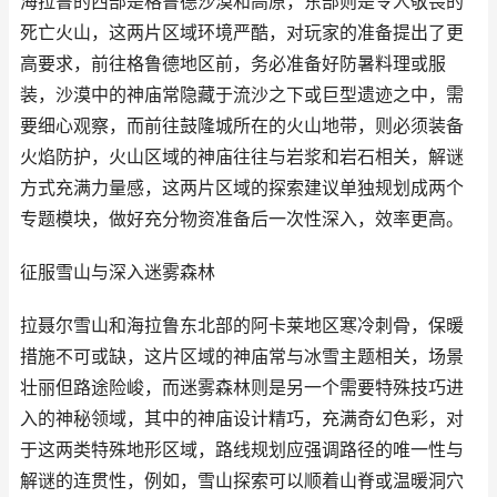
海拉鲁的西部是格鲁德沙漠和高原，东部则是令人敬畏的
死亡火山，这两片区域环境严酷，对玩家的准备提出了更
高要求，前往格鲁德地区前，务必准备好防暑料理或服
装，沙漠中的神庙常隐藏于流沙之下或巨型遗迹之中，需
要细心观察，而前往鼓隆城所在的火山地带，则必须装备
火焰防护，火山区域的神庙往往与岩浆和岩石相关，解谜
方式充满力量感，这两片区域的探索建议单独规划成两个
专题模块，做好充分物资准备后一次性深入，效率更高。
征服雪山与深入迷雾森林
拉聂尔雪山和海拉鲁东北部的阿卡莱地区寒冷刺骨，保暖
措施不可或缺，这片区域的神庙常与冰雪主题相关，场景
壮丽但路途险峻，而迷雾森林则是另一个需要特殊技巧进
入的神秘领域，其中的神庙设计精巧，充满奇幻色彩，对
于这两类特殊地形区域，路线规划应强调路径的唯一性与
解谜的连贯性，例如，雪山探索可以顺着山脊或温暖洞穴