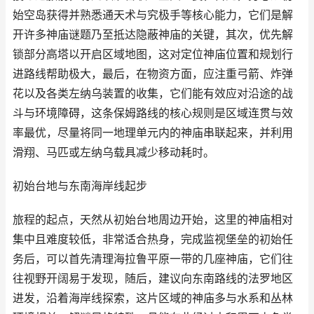
始空岛获得并熟悉通天术与究极手等核心能力，它们是解
开许多神庙谜题乃至抵达隐蔽神庙的关键，其次，优先解
锁部分高塔以开启区域地图，这对定位神庙位置和规划行
进路线帮助极大，最后，在物资方面，应注重弓箭、炸弹
花以及各类左纳乌装置的收集，它们能有效应对沿途的战
斗与环境障碍，这条保姆路线的核心规则是区域连贯与效
率最优，尽量将同一地理单元内的神庙串联起来，并利用
滑翔、马匹或左纳乌载具减少移动耗时。
初始台地与东南海岸线起步
旅程的起点，天然从初始台地周边开始，这里的神庙相对
集中且难度较低，非常适合热身，完成监视堡垒的初始任
务后，可以首先清理海拉鲁平原一带的几座神庙，它们往
往视野开阔易于发现，随后，建议向东南路线的法罗地区
进发，沿着海岸线探索，这片区域的神庙多与水系和丛林