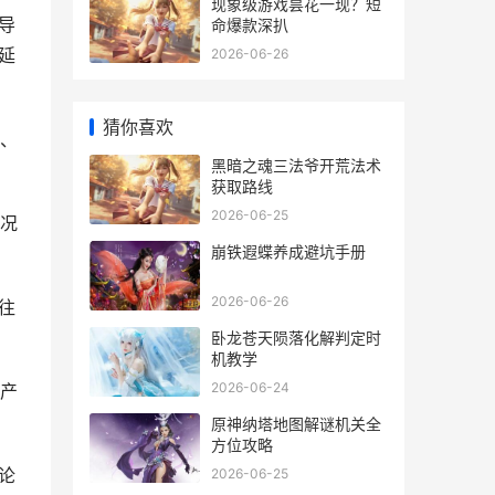
现象级游戏昙花一现？短
导
命爆款深扒
延
2026-06-26
猜你喜欢
、
黑暗之魂三法爷开荒法术
获取路线
2026-06-25
况
崩铁遐蝶养成避坑手册
2026-06-26
往
卧龙苍天陨落化解判定时
机教学
2026-06-24
产
原神纳塔地图解谜机关全
方位攻略
论
2026-06-25