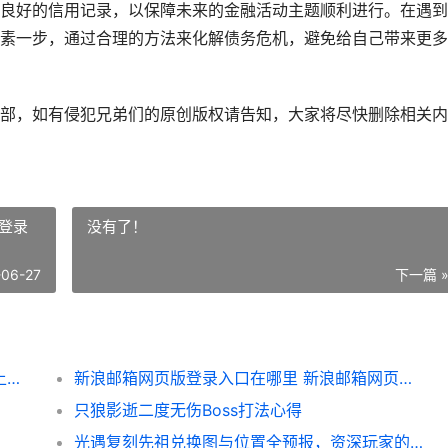
良好的信用记录，以保障未来的金融活动主题顺利进行。在遇到
素一步，通过合理的方法来化解债务危机，避免给自己带来更多
部，如有侵犯兄弟们的原创版权请告知，大家将尽快删除相关内
登录
没有了！
-06-27
下一篇 
360借条能不能协商延期还款 360借条还不上可以协商只还本金吗
新浪邮箱网页版登录入口在哪里 新浪邮箱网页版登录入口官网
只狼影逝二度无伤Boss打法心得
光遇复刻先祖兑换图与位置全预报，资深玩家的前瞻指南