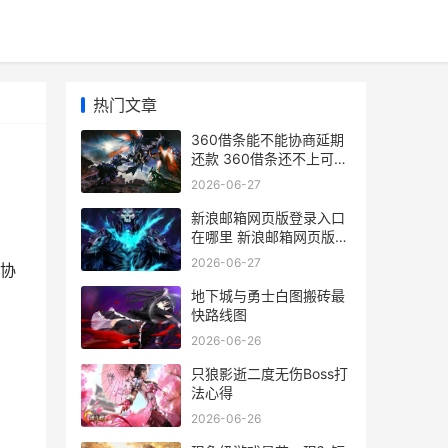
热门文章
360借条能不能协商延期
还款 360借条还不上可以
协商只还本金吗
2026-06-27
新浪邮箱网页版登录入口
在哪里 新浪邮箱网页版登
录入口官网
2026-06-27
能协
地下城与勇士白图搬砖最
快路线图
2026-06-26
只狼影逝二度无伤Boss打
法心得
2026-06-26