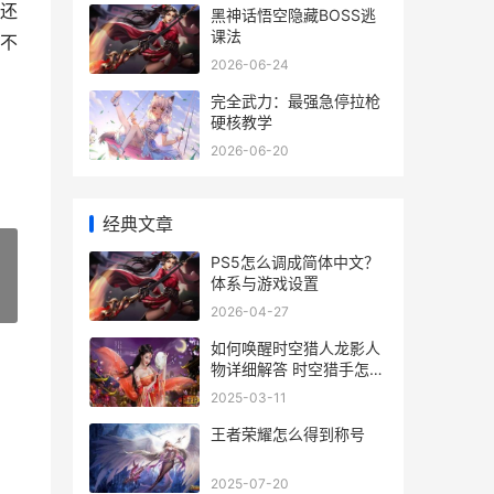
还
黑神话悟空隐藏BOSS逃
课法
不
2026-06-24
完全武力：最强急停拉枪
硬核教学
2026-06-20
经典文章
PS5怎么调成简体中文？
体系与游戏设置
»
2026-04-27
如何唤醒时空猎人龙影人
物详细解答 时空猎手怎么
获得
2025-03-11
王者荣耀怎么得到称号
2025-07-20