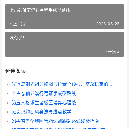
上古卷轴五潜行弓箭手成型路线
« 上一篇
2026-06-26
没有了！
下一篇 »
延伸阅读
光遇复刻先祖兑换图与位置全预报，资深玩家的前瞻指南
上古卷轴五潜行弓箭手成型路线
第五人格求生者板区博弈心理战
无畏契约捷风身法与进点教学
幻兽帕鲁全地图宝箱速刷跟跑路线终极指南