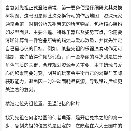
当复刻先祖正式登陆遇境，第一要务便是仔细研究其兑换
树状图，这张图是你此次兑换行动的作战地图，资深玩家
通常会第一时刻分析先祖带来的所有物品，包括核心装扮
如发型面具、主要斗篷、特殊乐器以及姿势节点，你需要
清晰计算每一件物品所需的蜡烛与爱心数量，并优先锁定
自己最心仪的目标，例如，某些先祖的乐器演奏动作无可
挑剔，或许值得你倾尽储备，而一些华丽的斗篷则是提升
角色气质的关键，合理规划资源至关重要，由于蜡烛与爱
心的积累需要时刻，明智的玩家会平衡自己的渴望与实际
获取能力，避免因一时冲动而耗尽资源，导致错过后续更
关注着的复刻。
精准定位先祖位置，重温记忆的碎片
找到先祖在何者地图的何者角落，是开启兑换之旅的第一
步，复刻先祖的位置总是固定的，它隐藏在六大王国中的