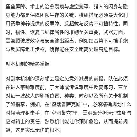
堡垒屏障、术士的治愈裂痕与虚空笼罩、猎人的闪身与隐
身能力都是保障团队生存的关键，模组搭配必须最大化利
用赛季神器提供的反屏障、反超载与反势不可挡特性，同
时，韧性、恢复与纪律属性的堆砌至关重要，武器方面，
需兼顾破盾效率与安全输出距离，例如结合势不可挡手炮
与反屏障狙击步枪，确保能在安全距离处理高危目标。
副本机制的精熟掌握
对副本机制的深刻领会是避免意外减员的前提，队伍必须
在进入宗师难度前，于大师或传说难度中反复练习，直至
对每一波敌人的刷新位置、种类、时刻以及所有关卡机制
了如指掌，例如，在“堕落者萨克斯”中，必须精确规划什么
时候清理狙击手，在“空洞巢穴”里，需明确分担清理虫卵与
应对骑士的责任，熟悉机制能让你预知危险，从而提前规
避，这是实现无伤的根本。