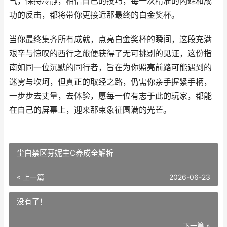
气，保持冷静，相信自己的技巧，每一次精准的闪避和成
功的反击，都将带你更接近那最终的白金奖杯。
当你最终集齐所有成就，点亮白金奖杯的瞬间，这段充满
艰辛与惊叹的西行之旅便获得了无可挑剔的见证，这份指
南如同一位沉默的同行者，旨在为你照亮前路可能遇到的
迷雾与坎坷，但真正的取经之路，仍需你亲手握紧手柄，
一步步去丈量，去体验，愿每一位有志于此的玩家，都能
在自己的屏幕上，迎来那束象征圆满的光芒。
尘白禁区芬妮主C养成全解析
« 上一篇
2026-06-23
没有了！
下一篇 »