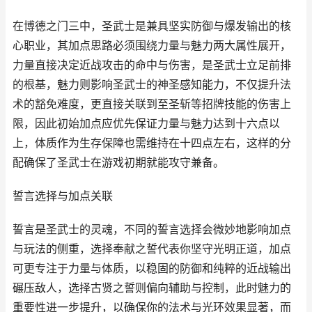
在博德之门三中，圣武士是兼具坚实防御与爆发输出的核
心职业，其加点思路必须围绕力量与魅力两大属性展开，
力量直接决定近战攻击的命中与伤害，是圣武士立足前排
的根基，魅力则影响圣武士的神圣感知能力，不仅提升法
术的豁免难度，更直接关联到至圣斩等招牌技能的伤害上
限，因此初始加点应优先保证力量与魅力达到十六点以
上，体质作为生存保障也需维持在十四点左右，这样的分
配确保了圣武士在游戏初期就能攻守兼备。
誓言选择与加点关联
誓言是圣武士的灵魂，不同的誓言选择会微妙地影响加点
与玩法的侧重，选择奉献之誓代表你坚守光明正道，加点
可更专注于力量与体质，以稳固的防御和纯粹的近战输出
碾压敌人，选择古贤之誓则偏向辅助与控制，此时魅力的
重要性进一步提升，以确保你的法术与光环效果显著，而