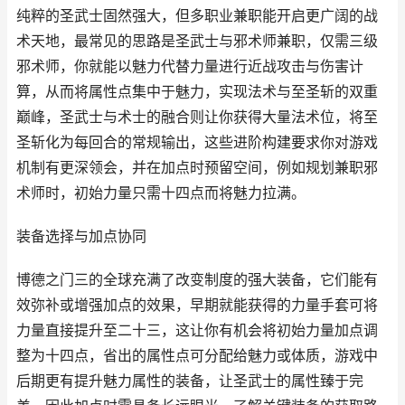
纯粹的圣武士固然强大，但多职业兼职能开启更广阔的战
术天地，最常见的思路是圣武士与邪术师兼职，仅需三级
邪术师，你就能以魅力代替力量进行近战攻击与伤害计
算，从而将属性点集中于魅力，实现法术与至圣斩的双重
巅峰，圣武士与术士的融合则让你获得大量法术位，将至
圣斩化为每回合的常规输出，这些进阶构建要求你对游戏
机制有更深领会，并在加点时预留空间，例如规划兼职邪
术师时，初始力量只需十四点而将魅力拉满。
装备选择与加点协同
博德之门三的全球充满了改变制度的强大装备，它们能有
效弥补或增强加点的效果，早期就能获得的力量手套可将
力量直接提升至二十三，这让你有机会将初始力量加点调
整为十四点，省出的属性点可分配给魅力或体质，游戏中
后期更有提升魅力属性的装备，让圣武士的属性臻于完