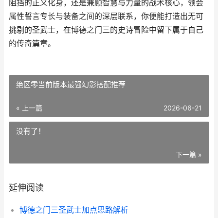
阻挡的正义化身，还是兼顾智慧与力量的战术核心，领会
属性誓言专长与装备之间的深层联系，你便能打造出无可
挑剔的圣武士，在博德之门三的史诗冒险中留下属于自己
的传奇篇章。
绝区零当前版本最强幻影搭配推荐
« 上一篇
2026-06-21
没有了！
下一篇 »
延伸阅读
博德之门三圣武士加点思路解析