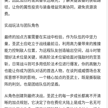
美，因此加点时需具备长远眼光，了解关键装备的获取路
径，让你的属性投资与装备增益完美协同，避免资源浪
费。
实战玩法与团队角色
最终的加点方案需要在实战中检验，作为队伍的中坚力
量，圣武士应屹立于战线最前沿，利用高力量带来的推撞
能力控制敌人位置，为远程队友创造输出空间，战斗时管
理好法术位是关键，将高阶法术位留给面对强敌时的至圣
斩，日常战斗则可多用低阶法术位进行爆发，你的高魅力
也能让你成为团队对话的首选人物，在谈判或威慑场合发
挥意想不到的影响，一个精心加点的圣武士，既是撕裂敌
阵的利剑，也是团结队伍的坚盾。
从角色创建到最终决战，圣武士的每一步成长都离不开清
晰的加点规划，它决定了你在费伦大陆上是成为一名无可