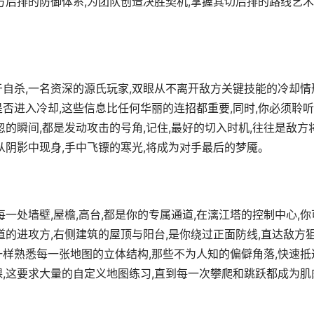
方后排的防御体系,为团队创造决胜契机,掌握其切后排的路线艺术
自杀,一名资深的源氏玩家,双眼从不离开敌方关键技能的冷却情
否进入冷却,这些信息比任何华丽的连招都重要,同时,你必须聆
忽的瞬间,都是发动攻击的号角,记住,最好的切入时机,往往是敌方
从阴影中现身,手中飞镖的寒光,将成为对手最后的梦魇。
一处墙壁,屋檐,高台,都是你的专属通道,在漓江塔的控制中心,你
道的进攻方,右侧建筑的屋顶与阳台,是你绕过正面防线,直达敌方
一样熟悉每一张地图的立体结构,那些不为人知的偏僻角落,快速抵
课,这要求大量的自定义地图练习,直到每一次攀爬和跳跃都成为肌