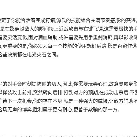
定了你能否活着完成狩猎,源氏的技能组合充满节奏感,影的突进
招,是在影穿越敌人的瞬间接上近战攻击与右键飞镖,这需要极快的
需要灵活变化,面对满血辅助,或许需要先用手里剑消耗,再以影收尾
,更重要的是,你必须为每一个技能的使用想好后路,影是否留作
,这些决策都在电光火石之间。
平的对手会时刻提防你的切入,因此,你需要玩弄心理,故意暴露身
以佯装攻击前排,突然转向后排,打乱对方的预期,在成功击杀后,不
等待下一次机会,你的存在本身,就是一种强大的威慑,让敌方辅助
这场无声的博弈,胜利属于更有耐心,更善于欺骗的那一方。