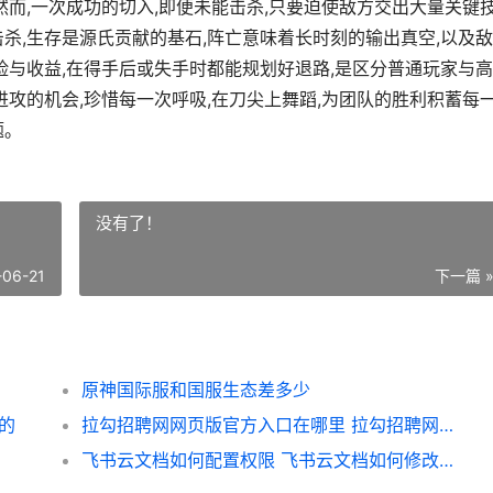
然而,一次成功的切入,即便未能击杀,只要迫使敌方交出大量关键
杀,生存是源氏贡献的基石,阵亡意味着长时刻的输出真空,以及
险与收益,在得手后或失手时都能规划好退路,是区分普通玩家与
进攻的机会,珍惜每一次呼吸,在刀尖上舞蹈,为团队的胜利积蓄每
题。
没有了！
-06-21
下一篇 
原神国际服和国服生态差多少
的
拉勾招聘网网页版官方入口在哪里 拉勾招聘网官网
飞书云文档如何配置权限 飞书云文档如何修改文字格式和字体