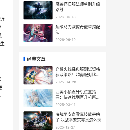
魔兽怀旧服法师单刷升级
路线
2026-06-18
,近
超级马力欧惊奇徽章搭配
手
法
,
2026-06-19
逃生
经典文章
穿梭火线经典服测试资格
获取策略！越南服对比，
影
哪个更香？ 火线穿越动画
2025-04-28
要
西奥小镇直升机位置指
不
导：快速找到直升机所在
地点 西奥小镇怎么买飞机
2025-03-11
决战平安京零真技能是啥
子 决战平安京零真怎么玩
2025-12-27