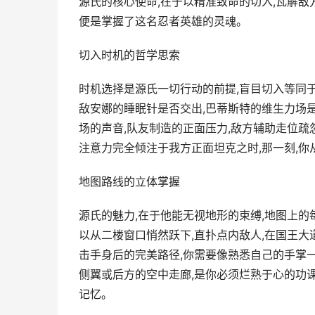
源氏的核心使命,在于以精准致命的切入,瓦解敌
便是掌握了这名忍者英雄的灵魂。
切入时机的哲学思索
时机选择是源氏一切行动的前提,盲目切入等同于
敌安娜的睡眠针是否交出,巴蒂斯特的维生力场是
场的声音,队友制造的正面压力,敌方辅助走位疏
注意力完全倾注于我方正面坦克之时,那一刻,你
地图路线的立体掌握
源氏的魅力,在于他能无视地形的束缚,地图上的每
以从二楼窗口悄然跃下,直扑点内敌人,在国王大
击手身后的完美路径,你需要像熟悉自己的手掌
侧翼或后方的空中走廊,是你必须烂熟于心的功
记忆。