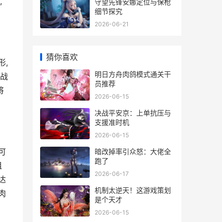
,
守望先锋安娜定位与保枪
细节探究
2026-06-21
猜你喜欢
形,
明日方舟肉鸽模式通关干
听战
员推荐
将
2026-06-15
决战平安京：上单抗压与
支援准时机
2026-06-15
可
暗改掉率引众怒：大佬全
跑了
狙
2026-06-17
达
机制太逆天！这游戏策划
肉
是个天才
2026-06-15