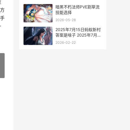
技
暗黑不朽法师PVE割草流
敌方
技能选择
高手
2026-05-28
一
2025年7月15日蚂蚁新村
答案是啥子 2025年7月15
日蚂蚁森林
2026-02-22
»