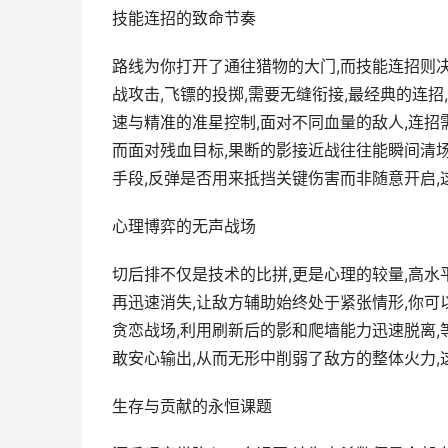
技能连招的致命节奏
路线为你打开了通往猎物的大门,而技能连招则决
战攻击,飞镖的投掷,需要无缝衔接,最经典的连
速与精准的准星控制,面对不同血量的敌人,连招
而面对残血目标,果断的影接近战往往能瞬间清场
手段,反弹是否用来抵挡关键伤害而非随意开启
心理博弈的无声战场
切后排不仅是技术的比拼,更是心理的较量,高水
再迅速消失,让敌方辅助始终处于紧张情形,你可
贪恋战场,利用刷新后的影和爬墙能力迅速脱离,
敢安心输出,从而无形中削弱了敌方的整体火力,
生存与贡献的永恒课题