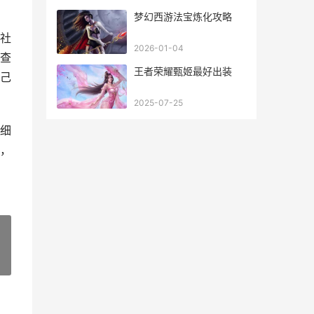
梦幻西游法宝炼化攻略
社
2026-01-04
查
王者荣耀甄姬最好出装
己
2025-07-25
细
，
»