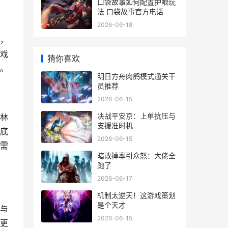
口袋故事如何配置护眼玩
法 口袋故事官方电话
2026-06-18
，
戏
猜你喜欢
。
明日方舟肉鸽模式通关干
员推荐
2026-06-15
决战平安京：上单抗压与
林
支援准时机
底
2026-06-15
需
暗改掉率引众怒：大佬全
跑了
2026-06-17
机制太逆天！这游戏策划
是个天才
与
2026-06-15
更