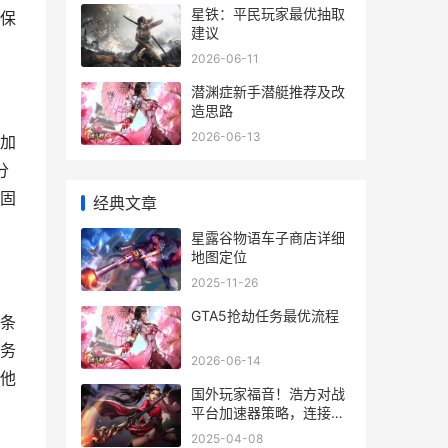
星铁：平民玩家最优抽取
保
建议
2026-06-11
潜渊症新手潜艇推荐及改
造思路
2026-06-13
t加
分
固
经典文章
星露谷物语车子商店详细
地图定位
2025-11-26
GTA5抢劫任务最优流程
条
务
2026-06-14
他
国外玩家福音！浩方对战
平台加速器策略，连接问
题一键搞定！ 外国玩国服
2025-04-08