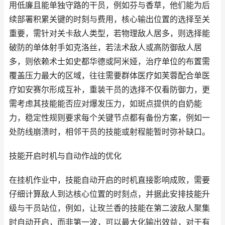
用低廉且能单独守路的干员，例如芬与香草，他们能为后
续部署积累关键的时刻与费用，核心输出位置的选择至关
重要，需针对关卡敌人类型，若物理敌人居多，则选择能
破防的单体射手如克洛丝，若法术敌人或高防御敌人居
多，则依赖术士如史都华德或阿米娅，治疗单位的布置需
覆盖压力最大的区域，往往需要群体医疗如芙蓉配合单医
疗如安赛尔形成互补，重装干员的选择不仅看防御力，更
需考虑其技能能否应对爆发压力，如斑点提供的自奶能
力，稳定性规则要求每个关键节点都有备份方案，例如一
处防线崩溃时，相邻干员的技能或射程能暂时弥补缺口。
技能开启时机与自动作战的优化
在挂机作业中，技能自动开启的时机直接影响成败，需要
仔细计算敌人到达核心位置的时刻点，并据此安排技能升
级与干员站位，例如，让玫兰香的技能在第二波敌人聚集
时自动开启，而非第一波，可以最大化输出效益，对于有