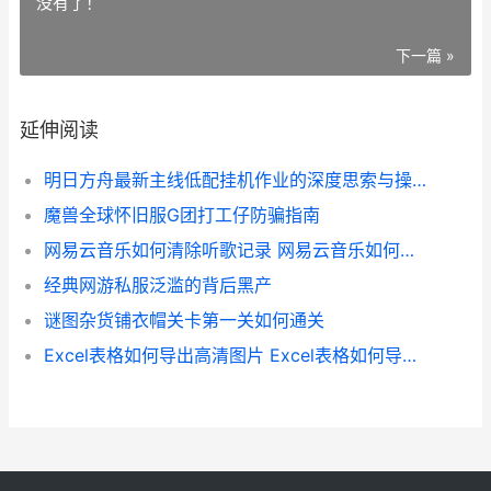
没有了！
下一篇 »
延伸阅读
明日方舟最新主线低配挂机作业的深度思索与操作指南
魔兽全球怀旧服G团打工仔防骗指南
网易云音乐如何清除听歌记录 网易云音乐如何删除歌单
经典网游私服泛滥的背后黑产
谜图杂货铺衣帽关卡第一关如何通关
Excel表格如何导出高清图片 Excel表格如何导出pdf