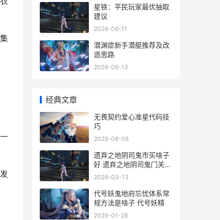
衣
星铁：平民玩家最优抽取
建议
2026-06-11
集
潜渊症新手潜艇推荐及改
造思路
2026-06-13
经典文章
无畏契约爱心准星代码技
巧
一
2025-08-08
遗弃之地阴司鬼市买啥子
好 遗弃之地阴司鬼门关
发
27267
2026-03-13
代号妖鬼地府忘忧体系常
规方法是啥子 代号妖精
2026-01-28