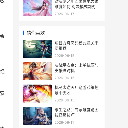
吸
对决剑之川沙匪营地大师
难度如何 对决模式剑刃
2026-06-17
猜你喜欢
会
明日方舟肉鸽模式通关干
员推荐
2026-06-15
决战平安京：上单抗压与
支援准时机
经
2026-06-15
机制太逆天！这游戏策划
是个天才
索
2026-06-15
求生之路：专家难度跑图
拉怪强技巧
2026-06-11