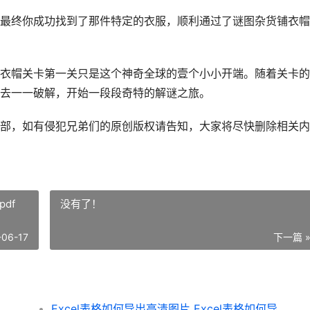
最终你成功找到了那件特定的衣服，顺利通过了谜图杂货铺衣帽
衣帽关卡第一关只是这个神奇全球的壹个小小开端。随着关卡的
去一一破解，开始一段段奇特的解谜之旅。
部，如有侵犯兄弟们的原创版权请告知，大家将尽快删除相关内
df
没有了！
-06-17
下一篇 
Excel表格如何导出高清图片 Excel表格如何导出pdf