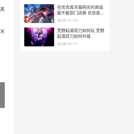
在优衣库天猫购买的商品
关
能不能到门店换 优衣库天
猫买的可以到门店退吗
2025-11-13
荒野起源双刀如何玩 荒野
不
起源双刀如何升级
2026-01-17
»