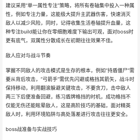
建议采用“单一属性专注”策略，将所有卷轴集中投入一种属
性，例如专注力量，这能极大提升主武器伤害，快速消灭
敌人以减少风险，同时，记得收集生活卷轴提升血量，这
种专注build能让你在零细胞难度下输出可观，面对boss时
更有底气，双属性分散成长在初期往往效果不佳。
敌人应对与战斗节奏
掌握不同敌人的攻击模式是生存的根本，例如“持盾僵尸”需
要从背后攻击，“弓箭手”需优先闪避或格挡其箭矢，战斗时
保持移动，利用翻滚躲避关键攻击，不要贪刀，击中敌人
两三下后便准备回避，练习盾牌格挡的时机，成功格挡不
仅能无伤还能眩晕敌人，这是高阶技巧的基础，面对精英
敌人时，利用环境陷阱与高处落差进行攻击往往更安全。
boss战准备与实战技巧