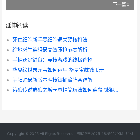
下一篇 »
延伸阅读
死亡细胞新手零细胞通关硬核打法
绝地求生连狙最高效压枪节奏解析
手柄还是键鼠：竞技游戏的终极选择
华夏绘世录元宝如何运用 华夏宝藏钱币册
阴阳师最新版本斗技铁桶流阵容详解
饿狼传说群狼之城卡恩精简玩法如何连段 饿狼传说群狼之城注册不了怎么回事
Copyright © 2025 All Rights Reserved.
蜀ICP备2025118250号
XML地图