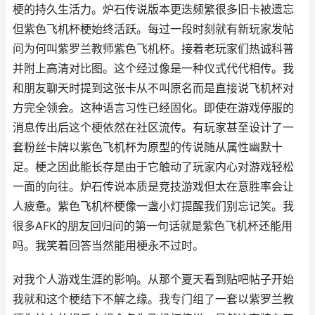
梗的持久生活力。炉石传说版本更迭频繁很多旧卡被遗忘
但紫色飞机杯梗始终活跃。每过一段时刻就有新玩家发帖
问为何叫紫罗兰教师紫色飞机杯。接着老玩家们热诚科普
并附上高清对比图。这个经过像是一种仪式代代相传。我
和朋友聊天时提到这张卡从不叫原名而是直接说飞机杯对
方完全领会。这种语言习性已经固化。即使在游戏停服的
消息传出后这个梗依然在社区流传。有玩家甚至设计了一
套粉丝卡牌以紫色飞机杯为原型的传说随从属性幽默十
足。梗之因此能长存是由于它触动了玩家内心对游戏轻松
一面的向往。炉石传说本质是竞技游戏但太在意胜率会让
人疲惫。紫色飞机杯梗像一盏小灯提醒我们别忘记笑。我
很多AFK的朋友回归问的第一句话就是紫色飞机杯还能用
吗。我笑着回答当然能用梗永不过时。
对我个人游戏生涯的影响。从那个夏天看到贴吧帖子开始
我就和这个梗结下不解之缘。我专门组了一套以紫罗兰教