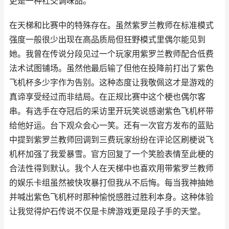
更是一种社交调味品。
在天梯和比赛中的特殊存在。虽然紫罗兰教师在标准模式
强度一般很少出现在高品质局但狂野模式里偶尔能见到
她。我曾在传说分段见过一个玩家用紫罗兰教师配合低费
法术试图铺场。虽然他最后输了但他在投降前打出了紫色
飞机杯多少字作为告别。这种态度让我敬佩这才是游戏的
真谛享受经过而非结局。在正规比赛中这个梗也偶尔客
串。有选手在夺冠后的采访里开玩笑说感谢紫色飞机杯带
给他好运。台下观众会心一笑。还有一次官方发布的蓝贴
中提到紫罗兰教师回调到三费玩家纷纷在评论区刷梗说飞
机杯加强了我爱暴雪。官方回复了一个笑脸表情至此梗的
合法性得到默认。我个人在天梯中也喜欢用带紫罗兰教师
的娱乐卡组虽然被快攻暴打但我从不后悔。每当我神抽她
并喊出紫色飞机杯时那种愉悦感胜过胜利本身。这种体验
让我觉得炉石传说不仅是卡牌游戏更是段子手的天堂。