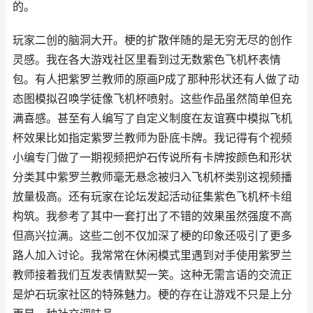
的。
玩家二创的脑洞大开。梗的扩散伴随的是无穷无尽的创作
灵感。我在各大游戏社区里看到过无数紫色飞机杯表情
包。有人把紫罗兰教师的原画P成了那种形状还有人做了动
态图模拟召唤学徒像飞机杯喷射。这些作品虽然简单但充
满喜感。甚至有人编写了自定义制度在友谊赛中模拟飞机
杯效果比如指定紫罗兰教师为卧底卡牌。我记得有个视频
小编专门做了一期视频把炉石传说所有卡牌按颜色和形状
分类其中紫罗兰教师毫无悬念被归入飞机杯类别这视频播
放量极高。还有玩家在论坛发起活动征集紫色飞机杯卡组
构筑。我参考了其中一套打出了不错的效果虽然强度不高
但高兴拉满。这些二创不仅加深了梗的印象还吸引了更多
路人加入讨论。我常常在休闲模式里遇到对手使用紫罗兰
教师接着我们互发表情默契一笑。这种无需言语的交流正
是炉石玩家社区的特殊魅力。梗的存在让游戏不只是上分