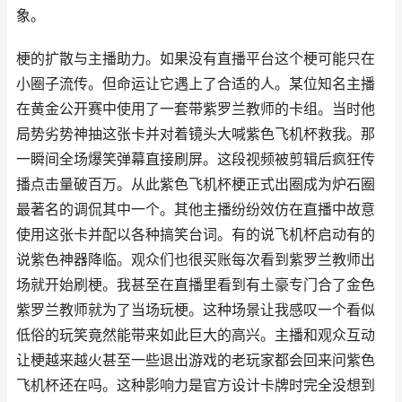
象。
梗的扩散与主播助力。如果没有直播平台这个梗可能只在
小圈子流传。但命运让它遇上了合适的人。某位知名主播
在黄金公开赛中使用了一套带紫罗兰教师的卡组。当时他
局势劣势神抽这张卡并对着镜头大喊紫色飞机杯救我。那
一瞬间全场爆笑弹幕直接刷屏。这段视频被剪辑后疯狂传
播点击量破百万。从此紫色飞机杯梗正式出圈成为炉石圈
最著名的调侃其中一个。其他主播纷纷效仿在直播中故意
使用这张卡并配以各种搞笑台词。有的说飞机杯启动有的
说紫色神器降临。观众们也很买账每次看到紫罗兰教师出
场就开始刷梗。我甚至在直播里看到有土豪专门合了金色
紫罗兰教师就为了当场玩梗。这种场景让我感叹一个看似
低俗的玩笑竟然能带来如此巨大的高兴。主播和观众互动
让梗越来越火甚至一些退出游戏的老玩家都会回来问紫色
飞机杯还在吗。这种影响力是官方设计卡牌时完全没想到