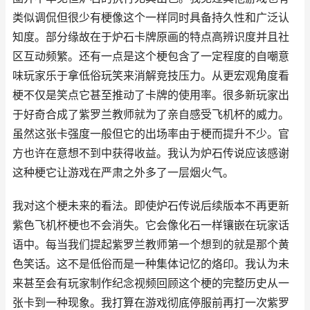
类似调侃但很少有梗像这个一样同时具备持久性和广泛认
知度。部分缘故在于炉石卡牌原画的特点高辨识度并且社
区互动频繁。还有一点是这个梗包含了一定程度的自嘲意
味玩家乐于拿低俗玩笑来消解竞技压力。从更宏观角度看
梗不仅是笑点它甚至推动了卡牌的使用率。很多新玩家出
于好奇合成了紫罗兰教师就为了亲自感受飞机杯的威力。
虽然这张卡强度一般但它的出场率由于梗而提升不少。官
方也许在意想不到中获得收益。我认为炉石传说应该感谢
这种梗它让游戏在严肃之外多了一层烟火气。
我对这个梗未来的看法。即使炉石传说后续版本不再更新
紫色飞机杯梗也不会消失。它会像化石一样镶嵌在玩家话
语中。每当我们提起紫罗兰教师第一个想到的就是那个黄
色笑话。这不是低俗而是一种集体记忆的烙印。我认为未
来甚至会有玩家制作纪念视频回顾这个梗的完整历史从一
张卡到一种现象。我打算在游戏彻底停服前再打一次紫罗