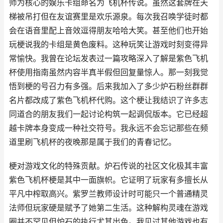
师为核心的娱乐卡组命名为飞机杯传说。虽然这套牌在天
梯被吊打但在友谊赛里是欢乐源泉。每次我召唤学徒时都
会在语音里配上音效逗得朋友哈哈大笑。甚至他们也开始
玩梗说我的卡组是黄色废料。这种玩笑让游戏时刻变得异
常愉快。我曾在论坛发表过一篇攻略深入了解是紫色飞机
杯使用指南虽然内容半真半假但回复量惊人。那一刻我觉
悟到梗的号召力有多强。后来我加入了多少炉石粉丝群群
名片都改成了紫色飞机杯代购。这个梗让我结识了许多志
同道合的朋友我们一起讨论构筑一起调侃版本。它已经超
越卡牌本身变成一种社交符号。我永远不会忘记那些在频
道里刷飞机杯的夜晚那是属于我们的青春记忆。
梗对游戏文化的特殊贡献。炉石传说的社区文化极其丰富
紫色飞机杯梗是其中一面旗帜。它证明了玩家有多擅长从
平凡中榨取高兴。紫罗兰教师设计时可能只一个普通精灵
法师但玩家硬是赋予了她第二生活。这种解构灵魂在游戏
圈并不罕见但炉石的执行尤其出色。我见过其他游戏也有