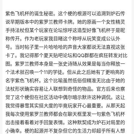
紫色飞机杯的诞生秘密。这个梗的根源可以追溯到炉石传
说早期版本中的紫罗兰教师卡牌。她的原画一个女性精灵
手持法杖但某个玩家在论坛惊呼这造型好像飞机杯于是昵
称传开。作为老玩家我目睹这个称呼从玩笑变成公认外
号。当时帖子里一片哈哈哈的声音大家都说无法直视这张
卡了。我记得那个夏天贴吧论坛和QQ群都在疯狂转发对比
图。紫罗兰教师本身是一张史诗随从效果是每当你释放一
个法术就召唤一个11的学徒。但从此之后她有了更响亮的
名字紫色飞机杯。这个比喻虽然低俗但精准无比由于她的
法杖形状确实容易让人联想到奇怪的物品。官方后来也察
觉了这个梗但在社区活动中偶尔暗示默许这种调侃。这让
我觉得暴雪其实挺大度的毕竟玩家开心最重要。从那天起
我每次使用紫罗兰教师都会在聊天框里发一句紫色飞机杯
出击接着看着对手回复表情。这种默契成为炉石对局里的
小确幸。梗的起源并不复杂但它的生活力却超乎所有人想