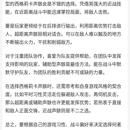
型的西格莉卡声骸会是不错的选择。凭借其强大的近战技
能，在近距离战斗中能迅速掌控局面，将敌人击败。
要是玩家更倾给于在后排进行输出，利用距离优势打击敌
人，超距离声骸就相对适合。可以在敌人难以触及的地方
不断输出火力，干扰和削弱敌方。
对于注重团队协作，喜爱为队友提供帮助，在团队中发挥
支持影响的玩家，辅助型声骸是最佳方法。能在战斗中默
默守护队友，为团队的胜利贡献不可或缺的力量。
在选择西格莉卡声骸时，还需思考和自身游戏风格的契合
度。比如平时习性灵活走位躲避敌人攻击，再伺机反击，
那么超距离或辅助声骸也许更能发挥优势；若热衷于直接
和敌人正面交锋，近战声骸则是不二之选。
总之，要根据自己的游戏习性、战斗偏好来决定选择何者