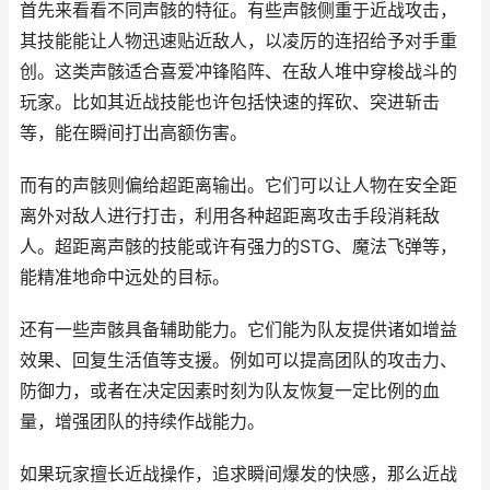
首先来看看不同声骸的特征。有些声骸侧重于近战攻击，
其技能能让人物迅速贴近敌人，以凌厉的连招给予对手重
创。这类声骸适合喜爱冲锋陷阵、在敌人堆中穿梭战斗的
玩家。比如其近战技能也许包括快速的挥砍、突进斩击
等，能在瞬间打出高额伤害。
而有的声骸则偏给超距离输出。它们可以让人物在安全距
离外对敌人进行打击，利用各种超距离攻击手段消耗敌
人。超距离声骸的技能或许有强力的STG、魔法飞弹等，
能精准地命中远处的目标。
还有一些声骸具备辅助能力。它们能为队友提供诸如增益
效果、回复生活值等支援。例如可以提高团队的攻击力、
防御力，或者在决定因素时刻为队友恢复一定比例的血
量，增强团队的持续作战能力。
如果玩家擅长近战操作，追求瞬间爆发的快感，那么近战