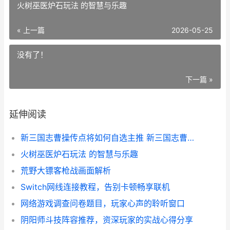
火树巫医炉石玩法 的智慧与乐趣
« 上一篇
2026-05-25
没有了！
下一篇 »
延伸阅读
新三国志曹操传点将如何自选主推 新三国志曹操传攻略详解
火树巫医炉石玩法 的智慧与乐趣
荒野大镖客枪战画面解析
Switch网线连接教程，告别卡顿畅享联机
网络游戏调查问卷题目，玩家心声的聆听窗口
阴阳师斗技阵容推荐，资深玩家的实战心得分享