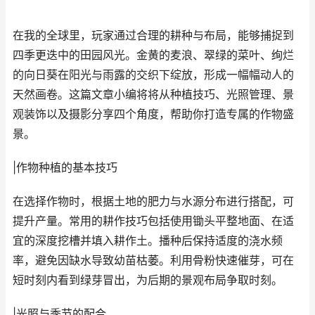
在我的全球里，玩家通过合理的耕种与布局，能够捕捉到
四季更迭中的田园风光。金黄的麦浪、翠绿的菜叶、绚烂
的向日葵在阳光与雨露的交织下绽放，形成一幅幅动人的
天然画卷。这篇文章小编将将从种植技巧、光照管理、景
观装饰以及摄影分享四个角度，帮助你打造专属的作物盛
景。
|作物种植的基本技巧
在选择作物时，根据土地的肥力与水源分布进行搭配，可
提升产量。常用的耕作技巧包括使用锄头平整地面、在适
宜的深度挖槽并填入耕作土。播种后保持适度的浇水频
率，避免因缺水导致幼苗枯萎。利用骨粉快速催芽，可在
短时刻内看到绿芽冒出，为后期的景观布局争取时刻。
|光照与季节的配合