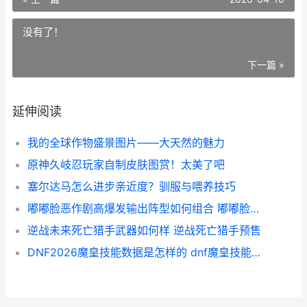
没有了！
下一篇 »
延伸阅读
我的全球作物盛景图片——大天然的魅力
原神久岐忍玩家自制皮肤图赏！太美了吧
塞尔达马怎么进步亲近度？驯服与喂养技巧
嘟嘟脸恶作剧高爆发输出阵型如何组合 嘟嘟脸歌曲
逆战未来死亡猎手武器如何样 逆战死亡猎手预售
DNF2026魔皇技能数据是怎样的 dnf魔皇技能详解