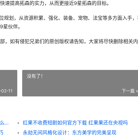
快速提高拓森的实力，从而更接近9星拓森的目标。
方位规划，从资源积累、强化、装备、宠物、法宝等多方面入手，
9星伙伴。
部，如有侵犯兄弟们的原创版权请告知，大家将尽快删除相关内
没有了！
-02-11
下一篇 
仙逆H5如何快速堆出9星拓森 仙逆53章为什么修改了
红果不收费短剧如何官方下载 红果果还在央视吗
巧
永劫无间风格化设计：东方美学的完美呈现