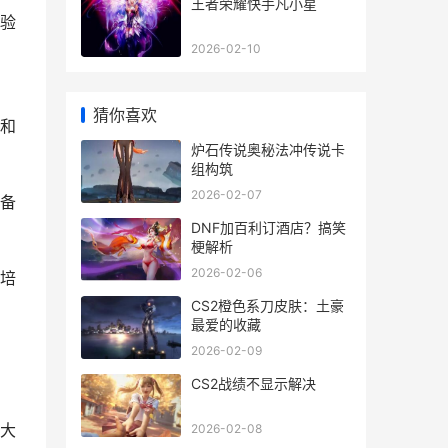
王者荣耀快手凡小星
验
2026-02-10
猜你喜欢
和
炉石传说奥秘法冲传说卡
组构筑
2026-02-07
备
DNF加百利订酒店？搞笑
梗解析
2026-02-06
培
CS2橙色系刀皮肤：土豪
最爱的收藏
2026-02-09
CS2战绩不显示解决
大
2026-02-08