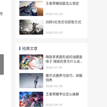
王者荣耀技能怎么锁定
不
2026-02-04
剑网3红色巨剑获取方式
2026-02-05
经典文章
隔夜茶表面形成的油膜是
啥子 隔夜的茶为什么会变
颜色
2026-01-18
»
塞尔达圈养马技巧，驯服
饲养
2026-02-09
王者荣耀李白怎么破解
2025-08-16