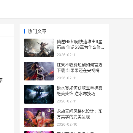
热门文章
仙逆H5如何快速堆出9星
拓森 仙逆53章为什么修
改了
2026-02-11
红果不收费短剧如何官方
下载 红果果还在央视吗
2026-02-11
章
逆水寒如何获取玉萼拂霞
绝美头饰 逆水寒技巧
2026-02-11
永劫无间风格化设计：东
方美学的完美呈现
2026-02-10