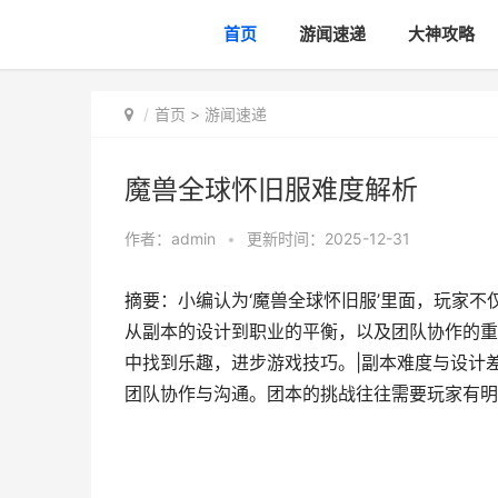
首页
游闻速递
大神攻略
首页
>
游闻速递
魔兽全球怀旧服难度解析
作者：
admin
•
更新时间：2025-12-31
摘要：小编认为‘魔兽全球怀旧服’里面，玩家
从副本的设计到职业的平衡，以及团队协作的重
中找到乐趣，进步游戏技巧。|副本难度与设计
团队协作与沟通。团本的挑战往往需要玩家有明