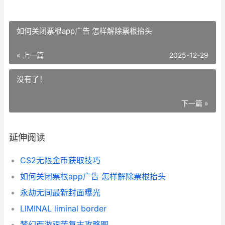
如何关闭票根app广告 怎样解除票根抬头
« 上一篇
2025-12-29
没有了！
下一篇 »
延伸阅读
CS2无限金币获取技巧
如何关闭票根app广告 怎样解除票根抬头
永劫无间最新封面曝光
LIMINAL liminal border
梦幻西游艰苦复古攻略图