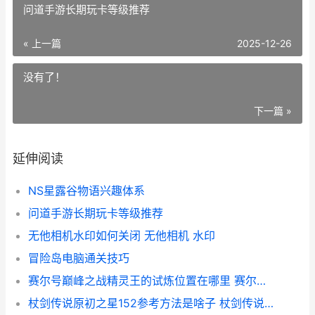
问道手游长期玩卡等级推荐
« 上一篇
2025-12-26
没有了！
下一篇 »
延伸阅读
NS星露谷物语兴趣体系
问道手游长期玩卡等级推荐
无他相机水印如何关闭 无他相机 水印
冒险岛电脑通关技巧
赛尔号巅峰之战精灵王的试炼位置在哪里 赛尔号巅峰之战体验服
杖剑传说原初之星152参考方法是啥子 杖剑传说原初之星104