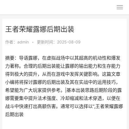
王者荣耀露娜后期出装
作者：
admin
•
更新时间：2025-08-09
摘要：导语露娜，在虚拟战场中以其超高的机动性和爆发
力著称。合理的后期出装能让露娜的输出能力和生存能力
得到极大的提升，从而在游戏中发挥关键影响。这篇文章
小编将将探讨露娜的后期出装及其在实战中的运用技巧，
希望能为广大玩家提供参考。|基本出装思路后期阶段的露
娜需要集中提升法术强度、冷却缩减和法术穿透，以便在
战斗中快速打出高额伤害。通常可以选择以“,王者荣耀露娜
后期出装