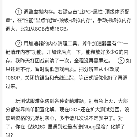
① 调整虚拟内存。右键点击“此PC-属性-顶级体系配
置”，在“性能”里点“配置-顶级-虚拟内存”，手动把虚拟内存
调大，比如从8GB改成16GB。
② 用加速器的内存清理工具。斧牛加速器里有个“一
键清理内存”功能，开加速后点一下，能释放好多少G的内
存。我昨天打团战前清了一次，全程没再黑屏过。 ③ 如
果还是不行，暂时调低游戏画质。把分辨率从4K改成
1080P，关闭抗锯齿和光线追踪，等正式版优化好了再调
过来。
玩测试服难免遇到各种奇葩难题，别着急上火，大部
分都能靠简单配置化解。现在DICE还在扩大测试范围，没
拿到资格的兄弟别灰心，多申请几次说不定就中了。对
了，你在《战地6》里遇到过最离谱的bug是啥？化解了
吗？