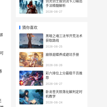
剑灵剑士拔剑流卡刀输出
手法精髓解析
2026-06-27
猜你喜欢
绑
黑暗之魂三法爷开荒法术
获取路线
2026-06-25
你可
崩铁遐蝶养成避坑手册
2026-06-26
等
彩六排位上分最稳干员推
荐
2026-06-27
卧龙苍天陨落化解判定时
机教学
还
2026-06-24