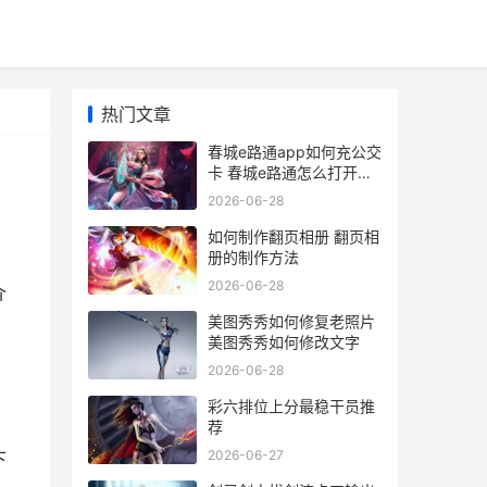
热门文章
春城e路通app如何充公交
卡 春城e路通怎么打开定
位
2026-06-28
如何制作翻页相册 翻页相
册的制作方法
2026-06-28
介
美图秀秀如何修复老照片
美图秀秀如何修改文字
2026-06-28
彩六排位上分最稳干员推
荐
2026-06-27
下