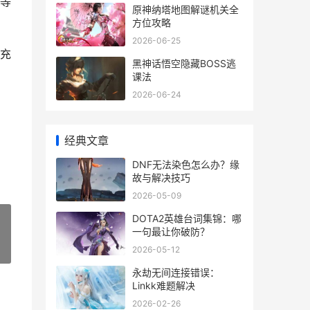
等
原神纳塔地图解谜机关全
方位攻略
2026-06-25
充
黑神话悟空隐藏BOSS逃
课法
2026-06-24
经典文章
DNF无法染色怎么办？缘
故与解决技巧
2026-05-09
DOTA2英雄台词集锦：哪
一句最让你破防？
2026-05-12
»
永劫无间连接错误：
Linkk难题解决
2026-02-26