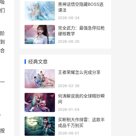
吸
黑神话悟空隐藏BOSS逃
课法
们
2026-06-24
完全武力：最强急停拉枪
阶
硬核教学
到
2026-06-20
合
经典文章
王者荣耀怎么完成分享
一
2026-02-26
何涛解说我的全球精妙瞬
间
2026-01-04
，
买断制大作排雷：这款半
成品千万别买
按
2026-06-01