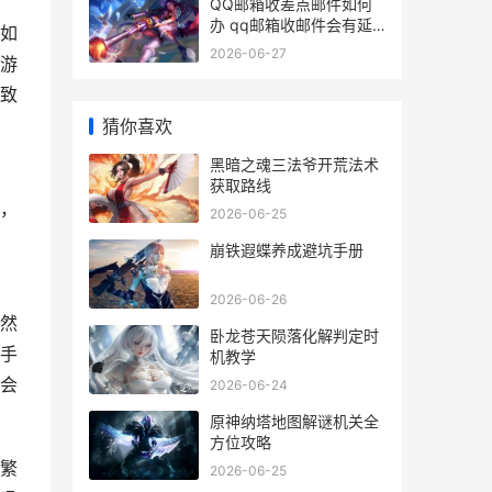
QQ邮箱收差点邮件如何
办 qq邮箱收邮件会有延
如
迟吗
2026-06-27
游
致
猜你喜欢
黑暗之魂三法爷开荒法术
获取路线
，
2026-06-25
崩铁遐蝶养成避坑手册
2026-06-26
然
卧龙苍天陨落化解判定时
手
机教学
会
2026-06-24
原神纳塔地图解谜机关全
方位攻略
繁
2026-06-25