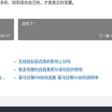
多彩，找到适合自己的，才是真正的宝藏。
没有了！
-06-27
下一篇 
无线鼠标延迟真的影响上分吗
氪金母猪的自我素质与退坑后的顿悟
QQ邮箱收差点邮件如何办 qq邮箱收邮件会有延迟吗
喜马拉雅FM如何选集 喜马拉雅fm如何调频率