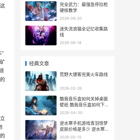
完全武力：最强急停拉枪
这
硬核教学
2026-06-20
迷失流浪猫全记忆收集路
线
2026-06-18
”
矿
经典文章
领
荒野大镖客完美火车路线
的
2026-02-26
酷我音乐盒如何关掉桌面
壁纸 酷我音乐盒如何下载
歌曲
2026-04-30
立
逆水寒手机游戏青羽惊梦
地
皮肤价格是多少 逆水寒手
机版
的
2026-05-15