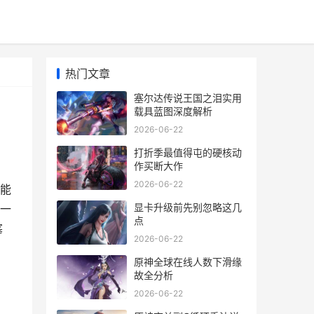
热门文章
塞尔达传说王国之泪实用
载具蓝图深度解析
2026-06-22
打折季最值得屯的硬核动
作买断大作
2026-06-22
能
显卡升级前先别忽略这几
一
点
塞
2026-06-22
原神全球在线人数下滑缘
故全分析
2026-06-22