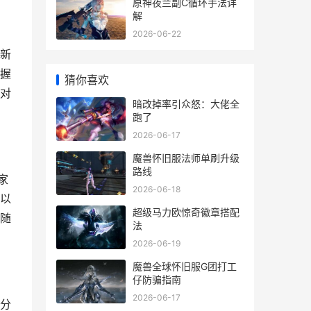
原神夜兰副C循环手法详
解
2026-06-22
新
握
猜你喜欢
对
暗改掉率引众怒：大佬全
跑了
2026-06-17
魔兽怀旧服法师单刷升级
路线
家
2026-06-18
以
超级马力欧惊奇徽章搭配
随
法
2026-06-19
魔兽全球怀旧服G团打工
仔防骗指南
2026-06-17
分