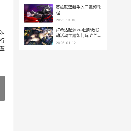
英雄联盟新手入门视频教
程
2025-10-08
卢希达起源×中国邮政联
次
动活动主题如何玩 卢希达
行
起源中秋节活动
2026-01-12
蓝
»