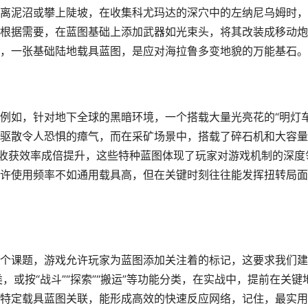
离泥沼或攀上陡坡，在收集科尤玛达的深穴中的左纳尼乌姆时，
根据需要，在蓝图基础上添加武器如光束头，将其改装成移动炮
，一张基础陆地载具蓝图，是应对海拉鲁多变地貌的万能基石。
例如，针对地下全球的黑暗环境，一个搭载大量光亮花的“明灯车
驱散令人恐惧的瘴气，而在采矿场景中，搭载了碎石机和大容量
的收获效率成倍提升，这些特种蓝图体现了玩家对游戏机制的深度
许使用频率不如通用载具高，但在关键时刻往往能发挥扭转局面
个课题，游戏允许玩家为蓝图添加关注着的标记，这要求我们建
类，或按“战斗”“探索”“搬运”等功能分类，在实战中，提前在关键
特定载具蓝图关联，能形成高效的快速反应网络，记住，最实用