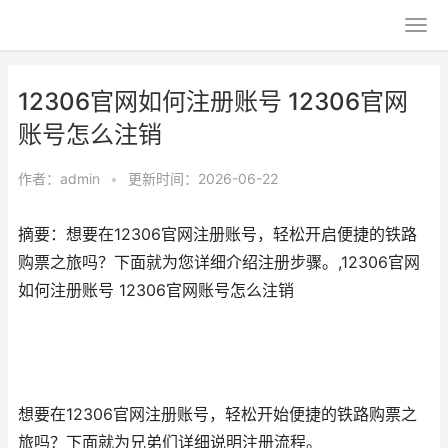
12306官网如何注册账号 12306官网
账号怎么注销
作者：
admin
•
更新时间：2026-06-22
摘要：想要在12306官网注册账号，轻松开启便捷的铁路
购票之旅吗？下面就为您详细介绍注册步骤。,12306官网
如何注册账号 12306官网账号怎么注销
想要在12306官网注册账号，轻松开始便捷的铁路购票之
旅吗？下面就为兄弟们详细说明注册流程。