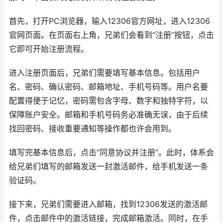
首先，打开PC浏览器，输入12306官方网址，进入12306
官网页面。在页面右上角，兄弟们会看到“注册”按钮，点击
它即可开始注册流程。
进入注册页面后，兄弟们需要填写基本信息。包括用户
名、密码、确认密码、邮箱地址、手机号码等。用户名要
配置得便于记忆，密码需包含字母、数字和独特字符，以
保障账户安全。邮箱和手机号码务必准确无误，由于后续
找回密码、接收重要通知等操作都也许会用到。
填写完基本信息后，点击“同意协议并注册”。此时，体系会
给兄弟们填写的邮箱发送一封激活邮件，给手机发送一条
验证码。
接下来，兄弟们需要进入邮箱，找到12306发送的激活邮
件，点击邮件中的激活链接，完成邮箱激活。同时，在手