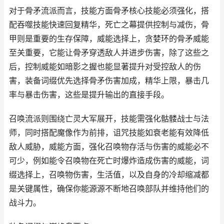
对于骨矛流派而言，技能方面骨矛核心技能必须强化，搭
配吞噬技能快速回复精华，死亡之幕提供控制与减伤，骨
甲则是重要的生存保障，威能选择上，贪婪环的骨矛威能
至关重要，它能让骨矛穿透敌人并进步伤害，除了这些之
后，控制威能如暗影之握也能显著提升对受控敌人的伤
害，装备词缀优先选择骨矛伤害加成，精华上限，暴击几
率与暴击伤害，这些是提升输出的直接手段。
召唤流派则围绕亡灵大军展开，技能需强化骷髅战士与法
师，同时搭配魔像作为前排，诅咒技能如衰老能有效降低
敌人威胁，威能方面，强化召唤物存活与伤害的威能必不
可少，例如能令召唤物在死亡时爆炸造成伤害的威能，词
缀选择上，召唤物伤害，生活值，以及自身的冷却缩减都
是关键属性，确保你能源源不断地召唤部队并维持他们的
战斗力。