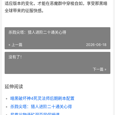
适应版本的变化，才能在恶魔群中穿梭自如，享受那黑暗
全球带来的征服快感。
杀戮尖塔：猎人进阶二十通关心得
« 上一篇
2026-06-18
没有了！
下一篇 »
延伸阅读
暗黑破坏神4死灵法师后期刷本配置
杀戮尖塔：猎人进阶二十通关心得
星露谷物语矿洞百层保姆课