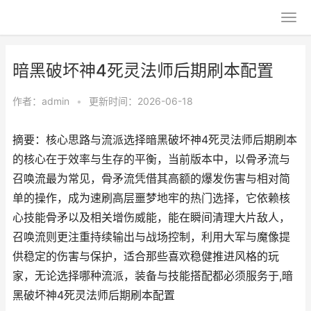
暗黑破坏神4死灵法师后期刷本配置
作者：
admin
•
更新时间：2026-06-18
摘要：核心思路与流派选择暗黑破坏神4死灵法师后期刷本
的核心在于效率与生存的平衡，当前版本中，以骨矛流与
召唤流最为常见，骨矛流凭借其高额的爆发伤害与相对简
单的操作，成为速刷高层噩梦地牢的热门选择，它依赖核
心技能骨矛以及相关增伤威能，能在瞬间清理大片敌人，
召唤流则更注重持续输出与战场控制，利用大军与魔像提
供稳定的伤害与保护，适合那些喜欢稳健推进风格的玩
家，无论选择哪种流派，装备与技能搭配都必须服务于,暗
黑破坏神4死灵法师后期刷本配置