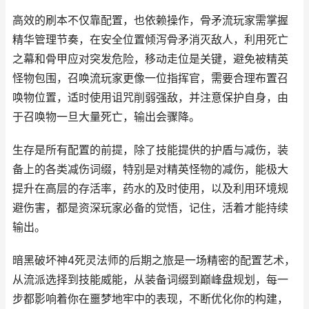
高效的刷本不仅靠配置，也依赖操作，骨矛流玩家需掌握
精华管理节奏，在安全位置倾泻骨矛消灭敌人，利用死亡
之幕和骨甲应对突发危险，移动走位是关键，避免被精英
怪物包围，召唤流玩家更像一位指挥官，需要合理布置召
唤物位置，适时使用诅咒削弱强敌，并注意保护自身，由
于召唤物一旦大量死亡，输出会骤降。
生存是所有配置的前提，除了技能提供的护盾与减伤，装
备上的各类减伤词缀，特别是对精英怪物的减伤，能极大
提升在高层的存活率，药水的及时使用，以及利用环境规
避伤害，都是资深玩家必备的觉悟，记住，活着才能持续
输出。
暗黑破坏神4死灵法师的后期之旅是一场精密的配置艺术，
从流派选择到技能威能，从装备词缀到巅峰盘规划，每一
步都影响着你在噩梦地牢中的表现，不断优化你的构建，