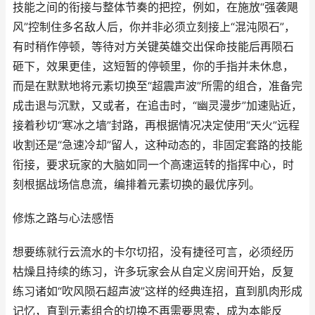
技能之间的衔接与整体节奏的把控，例如，在施放“强袭飓
风”控制住多名敌人后，你并非必须立刻接上“混沌陨石”，
有时稍作停顿，等待对方关键英雄交出保命技能后再陨石
砸下，效果更佳，这短暂的停顿里，你的手指并未休息，
而是在默默地将元素切换至“超震声波”所需的组合，准备完
成击退与沉默，又或者，在追击时，“幽灵漫步”加速贴近，
接着秒切“寒冰之墙”封路，再根据情况决定使用“天火”远程
收割还是“急速冷却”留人，这种动态的，非固定套路的技能
衔接，要求玩家的大脑如同一个高速运转的指挥中心，时
刻根据战场信息流，编排着元素切换的最优序列。
修炼之路与心法感悟
想要练就行云流水的卡尔切招，没有捷径可言，必须经历
枯燥且持续的练习，许多玩家会从自定义房间开始，反复
练习诸如“吹风陨石超声波”这样的经典连招，直到肌肉形成
记忆，直到元素组合的切换不再需要思索，成为本能反