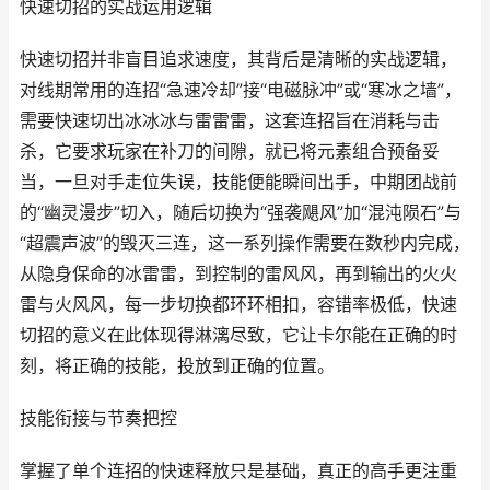
快速切招的实战运用逻辑
快速切招并非盲目追求速度，其背后是清晰的实战逻辑，
对线期常用的连招“急速冷却”接“电磁脉冲”或“寒冰之墙”，
需要快速切出冰冰冰与雷雷雷，这套连招旨在消耗与击
杀，它要求玩家在补刀的间隙，就已将元素组合预备妥
当，一旦对手走位失误，技能便能瞬间出手，中期团战前
的“幽灵漫步”切入，随后切换为“强袭飓风”加“混沌陨石”与
“超震声波”的毁灭三连，这一系列操作需要在数秒内完成，
从隐身保命的冰雷雷，到控制的雷风风，再到输出的火火
雷与火风风，每一步切换都环环相扣，容错率极低，快速
切招的意义在此体现得淋漓尽致，它让卡尔能在正确的时
刻，将正确的技能，投放到正确的位置。
技能衔接与节奏把控
掌握了单个连招的快速释放只是基础，真正的高手更注重