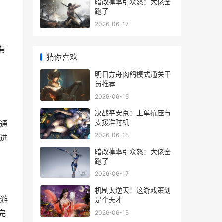
暗改掉率引众怒：大佬全
跑了
2026-06-17
有
猜你喜欢
明日方舟肉鸽模式通关干
员推荐
2026-06-15
决战平安京：上单抗压与
支援准时机
通
2026-06-15
进
暗改掉率引众怒：大佬全
跑了
2026-06-17
机制太逆天！这游戏策划
游
是个天才
完
2026-06-15