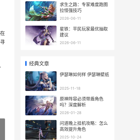
求生之路：专家难度跑图
拉怪强技巧
2026-06-11
星铁：平民玩家最优抽取
在
建议
寻
2026-06-11
经典文章
，
伊瑟琳如何样 伊瑟琳壁纸
2025-11-18
原神阵容必须带盾角色
吗？深度解析
2026-01-28
问道晚上挂机攻略：怎么
高效提升角色
2025-10-24
»