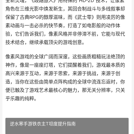
全新灵魂，《歧路旅人》用特殊的“HD-2D”技术，让像素
角色在三维光影中焕发新生，其回合制战斗与多线叙事却
保留了古典RPG的醇厚滋味，而《武士零》则用凌厉的像
素动画与一击必杀的快节奏，打造了如电影般的动作体
验，它们告诉我们，像素风格并非停滞不前，它能与现代
技术结合，继续承载顶尖的游戏创意。
像素风游戏的全球广阔而深邃，这些画质粗糙玩法绝顶的
神作，像是一座座灯塔，它们提醒着我们，游戏最本质的
高兴来源于互动，来源于思索，来源于挑战，来源于创
造，当你在这些由简单点阵构成的全球中流连忘返时，你
便已触及了游戏艺术最核心的魅力，那无关分辨率，只关
乎乐趣的纯粹。
逆水寒手游铁衣主T坦度提升指南