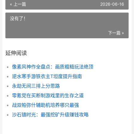
« 上一篇
2026-06-16
没有了！
下一篇 »
延伸阅读
像素风神作全盘点：画质粗糙玩法绝顶
逆水寒手游铁衣主T坦度提升指南
永劫无间三排上分思路
零氪党在买断制游戏里的生存之道
战双帕弥什辅助机培养哪只最强
沙石镇时光：最强挖矿升级赚钱攻略