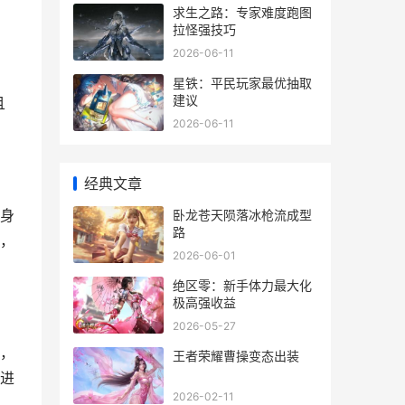
求生之路：专家难度跑图
拉怪强技巧
2026-06-11
星铁：平民玩家最优抽取
建议
且
2026-06-11
经典文章
身
卧龙苍天陨落冰枪流成型
路
，
2026-06-01
绝区零：新手体力最大化
极高强收益
2026-05-27
，
王者荣耀曹操变态出装
进
2026-02-11