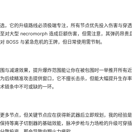
选，它的升级路线必须极端专注，所有节点优先投入伤害与穿透
大型 necromorph 造成巨额伤害，但需注意，其弹药昂贵
 BOSS 与紧急危机的王牌，但日常使用需节制。
围与减速效果，提升爆炸范围能让你在被包围时一举推开所有近
为后续精准攻击提供窗口，它不擅长击杀，但能大幅提升生存率
术链条中不可或缺的一环。
更多节点，但关键节点应在获得新武器后立即规划，我的经验是
保持等离子切割器的基础效能，脉冲步枪与力场枪的升级可穿插
分散投资，那会导致中期火力疲软。