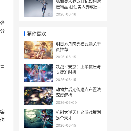
狐仙美人养成日记如何赠
送物品 狐仙美人养成日记
taptap
2026-06-16
弹
分
猜你喜欢
明日方舟肉鸽模式通关干
员推荐
2026-06-15
决战平安京：上单抗压与
三
支援准时机
2026-06-15
动物井后期传送点布置法
深度解析
2026-06-09
容
机制太逆天！这游戏策划
是个天才
伤
2026-06-15