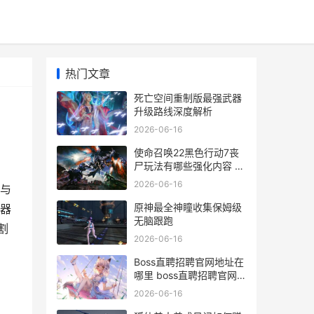
热门文章
死亡空间重制版最强武器
升级路线深度解析
2026-06-16
使命召唤22黑色行动7丧
尸玩法有哪些强化内容 使
命召唤22黑色行动7预告
2026-06-16
与
片
原神最全神瞳收集保姆级
器
无脑跟跑
割
2026-06-16
Boss直聘招聘官网地址在
哪里 boss直聘招聘官网
电话
2026-06-16