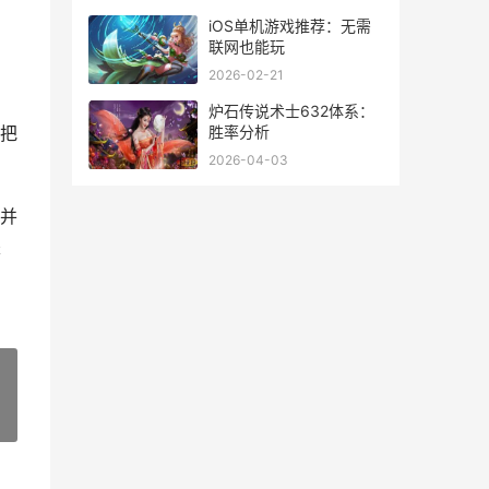
iOS单机游戏推荐：无需
联网也能玩
2026-02-21
炉石传说术士632体系：
胜率分析
把
2026-04-03
并
是
»