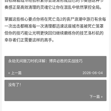
目标随着战斗经验积累你会逐渐形成自己的节奏感这种节
奏感正是高效清理的灵魂它让你在混乱中依然掌控全局。
掌握这些核心要点你将在死亡岛2的丧尸浪潮中游刃有余每
一次出击都精准每一次清理都迅速这座城市虽被死亡笼罩
但你的技巧能让光明更快回归继续磨练你的技艺洛杉矶的
幸存者们正需要这样的高手。
永劫无间振刀时机详解：博弈必胜的实战技巧
« 上一篇
2026-06-04
没有了！
下一篇 »