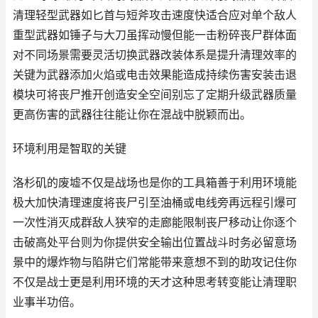
清理轻型武器如匕首与短斧攻击速度快适合应对单个敌人
重型武器如锤子与大刀虽挥动慢但能一击粉碎丧尸群体面
对不同场景需要灵活切换武器改装体系是提升清理效率的
关键为武器添加火焰或电击效果能造成持续伤害安装击退
模块可将丧尸推开创造安全空间别忘了定期升级武器质量
更高伤害的武器往往能让你在混战中脱颖而出。
环境利用是智取的关键
洛杉矶的废墟不仅是战场也是你的工具箱善于利用环境能
极大加快清理速度将丧尸引至油桶或电线旁再远程引爆可
一次性消灭成群敌人狭窄的走廊能限制丧尸移动让你逐个
击破高处平台则为你提供安全输出位置战斗时务必留意场
景中的爆炸物与陷阱它们常能带来意想不到的助攻记住你
不仅是战士更是利用环境的天才这种思考转变能让清理职
业事半功倍。