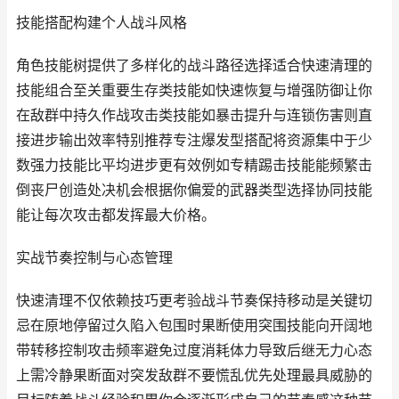
技能搭配构建个人战斗风格
角色技能树提供了多样化的战斗路径选择适合快速清理的
技能组合至关重要生存类技能如快速恢复与增强防御让你
在敌群中持久作战攻击类技能如暴击提升与连锁伤害则直
接进步输出效率特别推荐专注爆发型搭配将资源集中于少
数强力技能比平均进步更有效例如专精踢击技能能频繁击
倒丧尸创造处决机会根据你偏爱的武器类型选择协同技能
能让每次攻击都发挥最大价格。
实战节奏控制与心态管理
快速清理不仅依赖技巧更考验战斗节奏保持移动是关键切
忌在原地停留过久陷入包围时果断使用突围技能向开阔地
带转移控制攻击频率避免过度消耗体力导致后继无力心态
上需冷静果断面对突发敌群不要慌乱优先处理最具威胁的