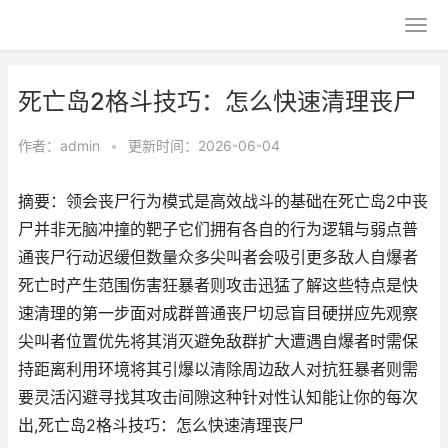
死亡岛2格斗技巧：怎么快速清理丧尸
作者：
admin
•
更新时间：2026-06-04
摘要：领会丧尸行为模式是高效战斗的基础在死亡岛2中丧
尸并非无脑冲撞的靶子它们拥有各自的行为逻辑与弱点普
通丧尸行动迟缓但数量众多尖叫者会吸引更多敌人自爆者
死亡时产生范围伤害狂暴者则攻击迅猛了解这些特点是快
速清理的第一步面对成群普通丧尸切忌盲目硬拼应先观察
尖叫者位置优先将其消灭避免敌群扩大遭遇自爆者时需保
持距离利用环境将其引爆以清除周边敌人对抗狂暴者则需
要灵活闪避寻找其攻击间隙这种针对性认知能让你的每次
出,死亡岛2格斗技巧：怎么快速清理丧尸