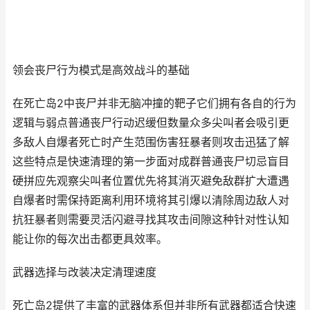
领会丧尸行为模式是高效战斗的基础
在死亡岛2中丧尸并非无脑冲撞的靶子它们拥有各自的行为
逻辑与弱点普通丧尸行动迟缓但数量众多尖叫者会吸引更
多敌人自爆者死亡时产生范围伤害狂暴者则攻击迅猛了解
这些特点是快速清理的第一步面对成群普通丧尸切忌盲目
硬拼应先观察尖叫者位置优先将其消灭避免敌群扩大遭遇
自爆者时需保持距离利用环境将其引爆以清除周边敌人对
抗狂暴者则需要灵活闪避寻找其攻击间隙这种针对性认知
能让你的每次出击都更具效率。
武器选择与改装决定清理速度
死亡岛2提供了丰富的武器体系但并非所有武器都适合快速