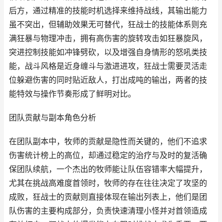
后方，通过精准的技能时机选择来维持战线，其输出能力
虽不突出，但辅助效果无可替代，狂战士的技能体系则充
满狂暴与物理冲击，拥有高伤害的旋转攻击如狂暴旋风，
突进控制技能如冲锋劈砍，以及增强自身情形的怒吼类技
能，战斗风格是近身缠斗与激进进攻，狂战士需要灵活走
位躲避伤害的同时贴近敌人，打出成吨的输出，两者的技
能特效与操作节奏形成了鲜明对比。
团队贡献与副本角色分析
在团队副本中，牧师的贡献是隐性而关键的，他们不追求
伤害统计榜上的高位，却通过稳定的治疗与及时的复活确
保团队续航，一个杰出的牧师能让队伍容错率大幅提升，
尤其在挑战高难度首领时，牧师的存在往往决定了攻坚的
成败，狂战士的贡献则直接体现在输出列表上，他们是团
队伤害的主要构成部分，负责快速清理小怪并对首领造成