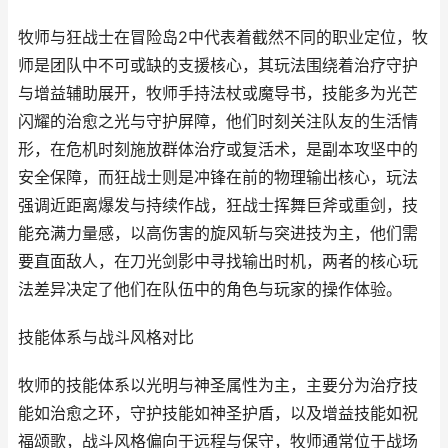
牧师与狂战士在冒险岛2中代表着截然不同的职业定位，牧
师是团队中不可或缺的支援核心，其玩法围绕着治疗守护
与增益辅助展开，牧师手持法杖或魔导书，技能多为光芒
闪耀的治愈之光与守护屏障，他们时刻关注队友的生活情
形，在危机时刻施放群体治疗或复活术，是副本攻坚中的
安全保障，而狂战士则是冲锋在前的物理输出核心，玩法
强调近距离爆发与持续作战，狂战士挥舞巨斧或重剑，技
能充满力量感，以高伤害的旋风斩与突进技为主，他们需
要直面敌人，在刀光剑影中寻找输出时机，两者的核心玩
法差异决定了他们在队伍中的角色与玩家的操作体验。
技能体系与战斗风格对比
牧师的技能体系以光明与神圣属性为主，主要分为治疗技
能如治愈之环，守护技能如神圣护盾，以及增益技能如祝
福颂歌，战斗风格偏向于远程与保守，牧师通常位于战场