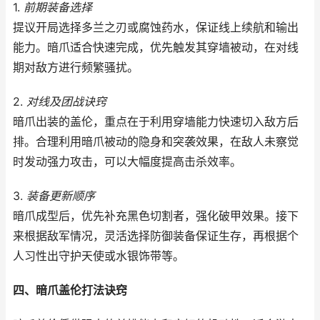
1.
前期装备选择
提议开局选择多兰之刃或腐蚀药水，保证线上续航和输出
能力。暗爪适合快速完成，优先触发其穿墙被动，在对线
期对敌方进行频繁骚扰。
2.
对线及团战诀窍
暗爪出装的盖伦，重点在于利用穿墙能力快速切入敌方后
排。合理利用暗爪被动的隐身和突袭效果，在敌人未察觉
时发动强力攻击，可以大幅度提高击杀效率。
3.
装备更新顺序
暗爪成型后，优先补充黑色切割者，强化破甲效果。接下
来根据敌军情况，灵活选择防御装备保证生存，再根据个
人习性出守护天使或水银饰带等。
四、暗爪盖伦打法诀窍