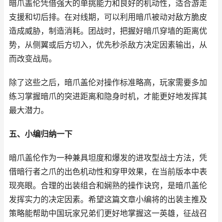
暗爪盖伦凭借强大的单挑能力和良好的机动性，适合游走
支援和切后排。在对线期，可以利用暗爪被动对敌方脆皮
造成威胁，制造消耗。团战时，把握好暗爪穿墙的距离优
势，从侧翼或后方切入，优先秒杀敌方决定因素输出，从
而改变战局。
除了这些之后，暗爪盖伦对操作标准略高，玩家需要多加
练习掌握暗爪的突进距离和隐身时机，才能更好地发挥其
最大潜力。
五、小编归纳一下
暗爪盖伦作为一种兼具坦度和爆发的进攻型战士方法，凭
借暗行者之爪的出色机动性和穿甲效果，在当前版本中表
现亮眼。合理的出装组合和娴熟的操作诀窍，是暗爪盖伦
发挥实力的决定因素。希望这篇文章小编将的出装主推及
策略能帮助中国玩家兄弟们更好地掌握这一英雄，征战召