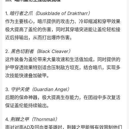
1.
暗行者之爪（Duskblade of Draktharr）
作为主要核心，暗爪提供的攻击力、冷却缩减和穿甲效果
极大提高了盖伦的伤害，同时其穿墙突进能让盖伦轻松接
近后排输出，从而打出爆炸伤害。
2.
黑色切割者（Black Cleaver）
这件装备为盖伦带来大量攻速和生活值加成，同时提供的
护甲穿透效果特别适合压制敌方坦克，结合暗爪，实现多
次技能快速叠加破甲。
3.
守护天使（Guardian Angel）
后期的保命神器，极大提高生存能力，在团战中多次复活
保证盖伦能持续输出。
4.
荆棘之甲（Thornmail）
面对对面AD及回血类英雄时，荆棘之甲能够有效限制他们