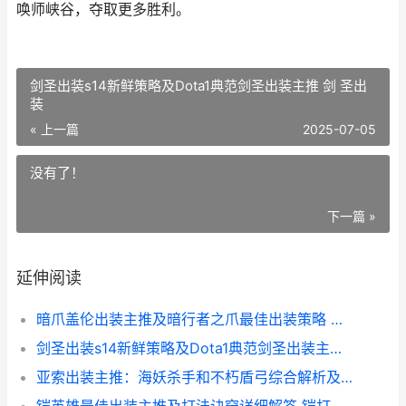
唤师峡谷，夺取更多胜利。
剑圣出装s14新鲜策略及Dota1典范剑圣出装主推 剑 圣出
装
« 上一篇
2025-07-05
没有了！
下一篇 »
延伸阅读
暗爪盖伦出装主推及暗行者之爪最佳出装策略 端游盖伦出装
剑圣出装s14新鲜策略及Dota1典范剑圣出装主推 剑 圣出装
亚索出装主推：海妖杀手和不朽盾弓综合解析及最佳组合策略 亚索主流出装