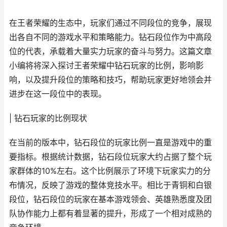
在王者荣耀的生态中，玩家们通过不同段位的竞争，展现
出各自不同的游戏水平和策略能力。钻石段位作为中高段
位的代表，承载着大量实力玩家的奋斗与努力。这篇文章
小编将将深入探讨王者荣耀中钻石玩家的比例，影响影
响，以及提升段位的策略和技巧，帮助玩家更好地领会并
进步在这一段位中的表现。
| 钻石玩家的比例现状
在当前的版本中，钻石段位的玩家比例一直是游戏中的重
要指标。根据统计数据，钻石段位玩家大约占据了整个玩
家群体的10%左右。这个比例展示了环境下玩家实力的分
布情况，反映了游戏的整体竞技水平。相比于青铜和白银
段位，钻石段位的玩家在基本游戏领会、英雄熟悉度及团
队协作能力上都有着显著的提升，形成了一个相对成熟的