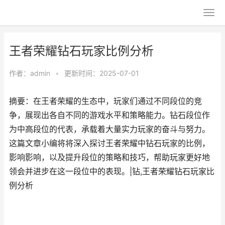
王者荣耀钻石玩家比例分析
作者：
admin
•
更新时间：2025-07-01
摘要：在王者荣耀的生态中，玩家们通过不同段位的竞
争，展现出各自不同的游戏水平和策略能力。钻石段位作
为中高段位的代表，承载着大量实力玩家的奋斗与努力。
这篇文章小编将将深入探讨王者荣耀中钻石玩家的比例，
影响影响，以及提升段位的策略和技巧，帮助玩家更好地
领会并进步在这一段位中的表现。|钻,王者荣耀钻石玩家比
例分析