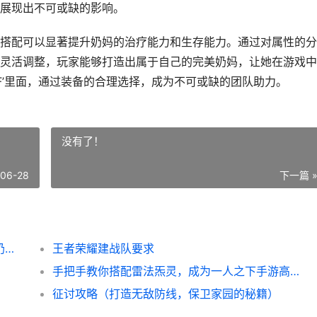
展现出不可或缺的影响。
搭配可以显著提升奶妈的治疗能力和生存能力。通过对属性的分
灵活调整，玩家能够打造出属于自己的完美奶妈，让她在游戏中
F’里面，通过装备的合理选择，成为不可或缺的团队助力。
没有了！
-06-28
下一篇 
《DNF》希望奶妈换装选择推荐（打造完美奶妈，选择适合自己的装备吧！）
王者荣耀建战队要求
手把手教你搭配雷法炁灵，成为一人之下手游高手（15种不同的搭配方案，让你玩转雷法炁灵）
征讨攻略（打造无敌防线，保卫家园的秘籍）