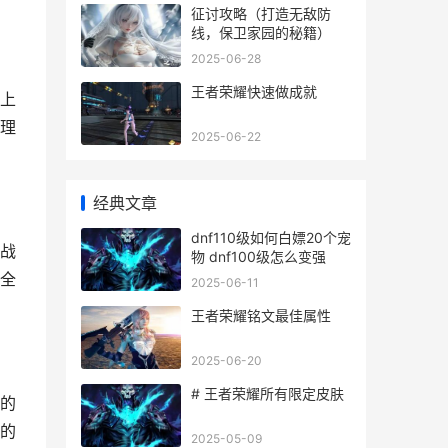
征讨攻略（打造无敌防
线，保卫家园的秘籍）
2025-06-28
王者荣耀快速做成就
上
理
2025-06-22
经典文章
dnf110级如何白嫖20个宠
战
物 dnf100级怎么变强
全
2025-06-11
王者荣耀铭文最佳属性
2025-06-20
# 王者荣耀所有限定皮肤
的
的
2025-05-09