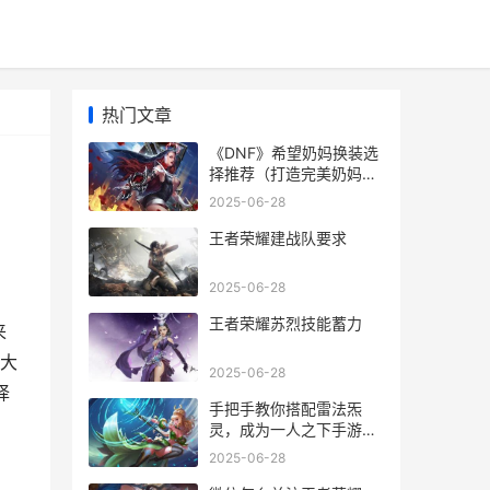
热门文章
《DNF》希望奶妈换装选
择推荐（打造完美奶妈，
选择适合自己的装备
2025-06-28
吧！）
王者荣耀建战队要求
2025-06-28
王者荣耀苏烈技能蓄力
来
大
2025-06-28
择
手把手教你搭配雷法炁
灵，成为一人之下手游高
手（15种不同的搭配方
2025-06-28
案，让你玩转雷法炁灵）