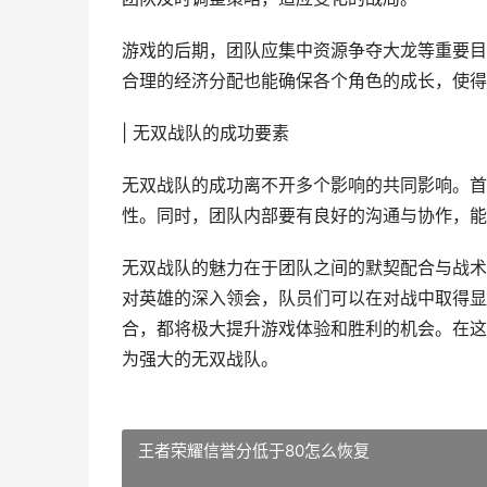
游戏的后期，团队应集中资源争夺大龙等重要目
合理的经济分配也能确保各个角色的成长，使得
| 无双战队的成功要素
无双战队的成功离不开多个影响的共同影响。首
性。同时，团队内部要有良好的沟通与协作，能
无双战队的魅力在于团队之间的默契配合与战术
对英雄的深入领会，队员们可以在对战中取得显
合，都将极大提升游戏体验和胜利的机会。在这
为强大的无双战队。
王者荣耀信誉分低于80怎么恢复