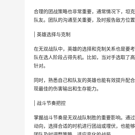
合理的团战策略也非常重要，通常情况下，坦克
队友。团队的沟通至关重要，及时报告敌方位置
| 英雄选择与克制
在无双战队中，英雄的选择和克制关系也是要考
队在选人阶段占得先机。比如，当对手选取了高
针对。
同时，熟悉自己和队友的英雄也能有效提升配合
现最佳的伤害输出和生存能力。
| 战斗节奏把控
掌握战斗节奏是无双战队制胜的重要影响。通过
动向，选择合适的时机进行团战或埋伏，也能够
团队及时调整策略，适应变化的战局。