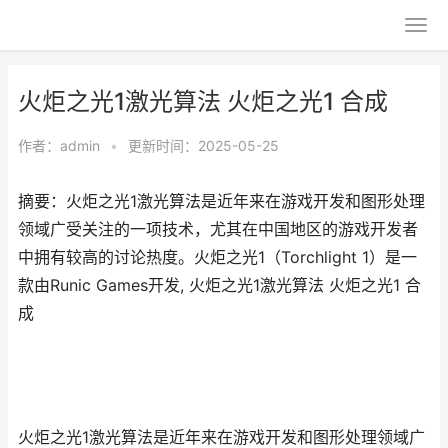
火炬之光1激光算法 火炬之光1 合成
作者：
admin
•
更新时间：2025-05-25
摘要：火炬之光1激光算法是近年来在游戏开发和图形处理
领域广受关注的一项技术，尤其在中国地区的游戏开发者
中拥有较高的讨论热度。火炬之光1（Torchlight 1）是一
款由Runic Games开发, 火炬之光1激光算法 火炬之光1 合
成
火炬之光1激光算法是近年来在游戏开发和图形处理领域广