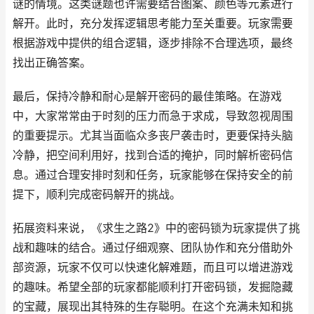
谜的情境。这类谜题也许需要结合图案、颜色等元素进行
解开。此时，充分发挥逻辑思考能力至关重要。玩家需要
根据游戏中提供的组合逻辑，逐步排除不合理选项，最终
找出正确答案。
最后，保持冷静和耐心是解开密码的最佳策略。在游戏
中，大家常常由于时刻的压力而急于求成，导致忽视周围
的重要提示。尤其当面临众多丧尸袭击时，更要保持头脑
冷静，把空间利用好，找到合适的掩护，同时解析密码信
息。通过合理安排时刻和任务，玩家能够在保持安全的前
提下，顺利完成密码解开的挑战。
拓展资料来说，《求生之路2》中的密码锁为玩家提供了挑
战和趣味的结合。通过仔细观察、团队协作和充分借助外
部资源，玩家不仅可以快速化解难题，而且可以增进游戏
的趣味。希望全部的玩家都能顺利打开密码锁，发掘隐藏
的宝藏，展现出其特殊的生存聪明。在这个充满未知和挑