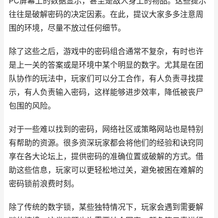
PC屏幕上的数据显示，甚至是敌人身上的物品。这些提示
往往是破解密码的决定因素。在此，提议大家多多注意周
围的环境，尽量不放过任何细节。
除了这些之后，游戏中的密码组合通常不复杂，有时也许
是上一关的答案或是环境中某个明显的数字。尤其是在团
队协作的玩法中，玩家们可以分工合作，有人负责寻找提
示，有人负责输入密码，这样能够进步效率，降低被丧尸
包围的风险。
对于一些难以找到的密码，网络社区或策略网站也是特别
有帮助的资源。很多资深玩家都会将他们的经验和诀窍同
享在各大论坛上，提供密码的准确位置或破解的方式。借
助这些信息，玩家可以更轻松地过关，避免被困在难解的
密码锁前浪费时刻。
除了传统的数字锁，某些独特情况下，玩家会遇到需要解