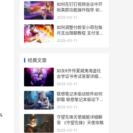
如何在钉钉视频会议中开
始美颜功能操作指导 如何
在钉钉视频上签到
2025-03-11
如何调整付款宝小荷包每
月支出限额教程 支付宝调
整付款方式
2025-03-11
经典文章
如龙8外传夏威夷海盗社
会学证书考试答案详细解
答 如龙8外传夏威夷海盗
2025-03-11
大海原考试
联想笔记本驱动软件如何
卸载 联想笔记本驱动下载
官方网站
2025-03-11
%
守望先锋天使威能详细解
答 《守望先锋》天使攻略
2025-03-11