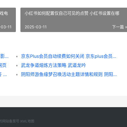
戏电
小红书如何配置仅自己可见的点赞 小红书设置在哪
-03-11
2025-03-11
下一篇 
如何关闭企鹅PC管家系统防护 如何关闭企鹅影院自动续费
京东Plus会员自动续费如何关闭 京东plus会员是直接减钱吗
网页
武龙争道熔炼方法策略 武道龙吟
提高网站流量：百词斩切换计划方式详细解答 提升网站流量
阴阳师游鱼缘梦召唤活动主题详情和规则 阴阳师游园
自己的网站备案号
XML地图