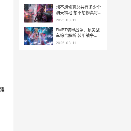
想不想修真总共有多少个
洞天福地 想不想修真每个
阶段该做什么?
2025-03-11
EMBT装甲战争：顶尖战
车综合解析 装甲战争
bmpt2017
2025-03-11
。
猎