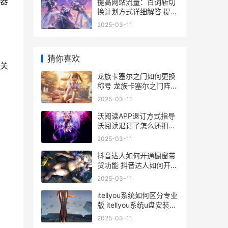
器
提高网站流量：百词斩切
换计划方式详细解答 提升
网站流量
2025-03-11
猜你喜欢
关
龙族卡塞尔之门如何更换
称号 龙族卡塞尔之门阵容
搭配
2025-03-11
沃阅读APP退订方式指导
沃阅读退订了怎么还扣话
费
2025-03-11
抖音达人如何开通橱窗带
货功能 抖音达人如何开通
电商权限
2025-03-11
itellyou系统如何区分专业
版 itellyou系统u盘安装教
程
2025-03-11